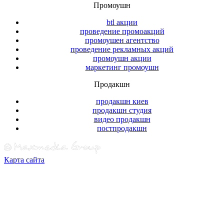
Промоушн
btl акции
проведение промоакций
промоушен агентство
проведение рекламных акций
промоушн акции
маркетинг промоушн
Продакшн
продакшн киев
продакшн студия
видео продакшн
постпродакшн
Карта сайта