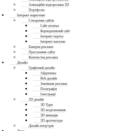
Анімаційні відеоролики 3D
Портфоліо
Інтернет маркетинг
Створення сайтів
Сайт візитка
Корпоративний сайт
Інтернет портал
Інтернет магазин
Банерна реклама
Просування сайту
Контекстна реклама
Дизайн
Графічний дизайн
Айдентика
Веб-дизайн
Зовнішня реклама
Поліграфія
Ілюстрації
3D дизайн
3D Тури
3D моделювання
3D анімація
3D архітектура
Дизайн інтер'єрів