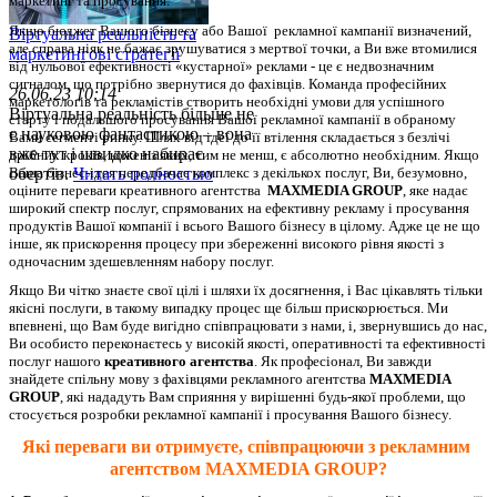
маркетинг та просування.
Якщо бюджет Вашого бізнесу або Вашої  рекламної кампанії визначений, 
Віртуальна реальність та
але справа ніяк не бажає зрушуватися з мертвої точки, а Ви вже втомилися 
маркетингові стратегії
від нульової ефективності «кустарної» реклами - це є недвозначним 
сигналом, що потрібно звернутися до фахівців. Команда професійних 
26.06.23 10:14
маркетологів та рекламістів створить необхідні умови для успішного 
Віртуальна реальність більше не
старту і подальшого просування Вашої рекламної кампанії в обраному 
є науковою фантастикою – вона
Вами сегменті ринку. Шлях від ідеї до її втілення складається з безлічі 
вже тут і швидко набирає
дрібних кроків, кожен з яких, тим не менш, є абсолютно необхідним. 
Якщо 
Ваша бізнес-ідея передбачає комплекс з декількох послуг, Ви, безумовно, 
обертів.
Читать полностью
оціните переваги креативного агентства  
MAXMEDIA GROUP
, яке надає 
широкий спектр послуг, спрямованих на ефективну рекламу і просування 
продуктів Вашої компанії і всього Вашого бізнесу в цілому. Адже це не що 
інше, як прискорення процесу при збереженні високого рівня якості з 
одночасним здешевленням набору послуг.
Якщо Ви чітко знаєте свої цілі і шляхи їх досягнення, і Вас цікавлять тільки 
якісні послуги, в такому випадку процес ще більш прискорюється. Ми 
впевнені, що Вам буде вигідно співпрацювати з нами, і, звернувшись до нас, 
Ви особисто переконаєтесь у високій якості, оперативності та ефективності 
послуг нашого 
креативного агентства
. Як професіонал, Ви завжди 
знайдете спільну мову з фахівцями рекламного агентства 
MAXMEDIA 
GROUP
, які нададуть Вам сприяння у вирішенні будь-якої проблеми, що 
стосується розробки рекламної кампанії і просування Вашого бізнесу.
Які переваги ви отримуєте, співпрацюючи з рекламним 
агентством 
MAXMEDIA GROUP?