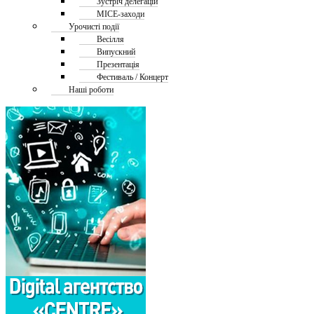
Зустріч делегацій
MICE-заходи
Урочисті події
Весілля
Випускний
Презентація
Фестиваль / Концерт
Наші роботи