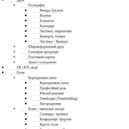
Друк
Поліграфія
Флаєра, буклети
Візитки
Блокноти
Календарі
Листівки, запрошення
Конверти, бланки
Листівка + Конверт
Широкоформатний друк
Сувенірна продукція
Пластикові картки
Захист голограмою
PR і BTL-акції
Event
Корпоративні свята
Корпоративне свято
Професійний день
Ювілей компанії
Тимбілдінг (Teambuilding)
Нагородження
Бізнес / навчальні заходи
Семінари / тренінги
Конференції / форуми
Круглі столи