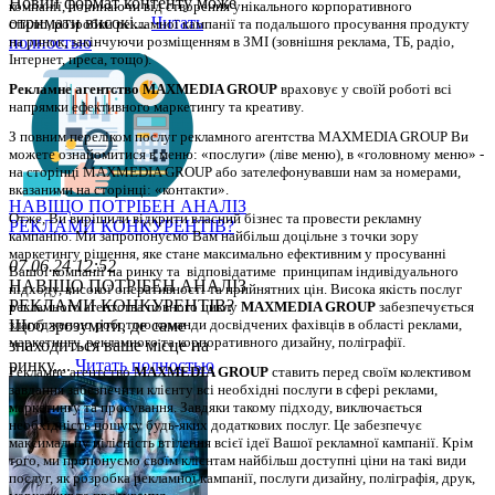
Новий формат контенту може
компанії, починаючи від створення унікального корпоративного 
отримати високі...
Читать
стилю, розробки рекламної кампанії та подальшого просування продукту 
полностью
на ринок, закінчуючи розміщенням в ЗМІ (зовнішня реклама, ТБ, радіо, 
Інтернет, преса, тощо). 
Рекламне агентство MAXMEDIA GROUP
 враховує у своїй роботі всі 
напрямки ефективного маркетингу та креативу.
З повним переліком послуг рекламного агентства MAXMEDIA GROUP Ви 
можете ознайомитися в меню: «послуги» (ліве меню), в «головному меню» - 
на сторінці MAXMEDIA GROUP або зателефонувавши нам за номерами, 
вказаними на сторінці: «контакти».
НАВІЩО ПОТРІБЕН АНАЛІЗ
Отже, Ви вирішили відкрити власний бізнес та провести рекламну 
РЕКЛАМИ КОНКУРЕНТІВ?
кампанію. 
Ми запропонуємо Вам найбільш доцільне з точки зору 
маркетингу рішення, яке стане максимально ефективним у просуванні 
07.06.24 12:52
Вашої компанії на ринку та  відповідатиме  принципам індивідуального 
НАВІЩО ПОТРІБЕН АНАЛІЗ
підходу, високої оперативності та прийнятних цін. Висока якість послуг 
РЕКЛАМИ КОНКУРЕНТІВ?
рекламного агентства повного циклу 
MAXMEDIA GROUP
 забезпечується 
Щоб зрозуміти, де саме
злагодженою роботою команди досвідчених фахівців в області реклами, 
маркетингу, рекламного та корпоративного дизайну, поліграфії.
знаходиться ваше місце на
ринку,...
Читать полностью
Рекламне агентство 
MAXMEDIA GROUP
 ставить перед своїм колективом 
завдання забезпечити клієнту всі необхідні послуги в сфері реклами, 
маркетингу та просування. Завдяки такому підходу, виключається 
необхідність пошуку будь-яких додаткових послуг. Це забезпечує 
максимальну цілісність втілення всієї ідеї Вашої рекламної кампанії. Крім 
того, ми пропонуємо своїм клієнтам найбільш доступні ціни на такі види 
послуг, як розробка рекламної кампанії, послуги дизайну, поліграфія, друк, 