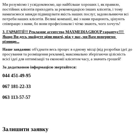
Ми розуміємо і усвідомлюємо, що найбільше хороших і, як правило, 
постійних клієнтів приходить за рекомендацією інших клієнтів, і тому 
намагаємося завжди підвищувати якість наших послуг, задовольняючи всі 
потреби наших клієнтів. Великі компанії, які з нами працюють, цінують 
співпрацю з нами, бо вони професіонали і чітко знають, чого хочуть!
3. ГАРАНТІЇ!!! Рекламне агентство MAXMEDIA GROUP гарантує!!!! 
Якщо Ви десь знайдете ціни нижчі, ніж у нас, ми Вам повернемо 
різницю...
Наше завдання:
 об'єднати весь процес 
в одному місці (
від розробки ідеї до 
просування та розміщення реклами), максимально зберігаючи цілісність 
всієї ідеї для оптимізації та економії клієнтом часу, а значить грошей!
За додатковою інформацією звертайтеся:
044 451-49-95
067 181-22-33
063 113-57-57
Залишити заявку