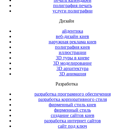
печать календарей
полиграфия печать
услуги полиграфии
Дизайн
айдентика
веб-дизайн киев
наружная реклама киев
полиграфия киев
иллюстрации
3D туры в киеве
3D моделирование
3D архитектура
3D анимация
Разработка
разработка програмного обеспечения
разработка корпоративного стиля
фирменный стиль киев
фирменный стиль
создание сайтов киев
разработка интернет сайтов
сайт под ключ