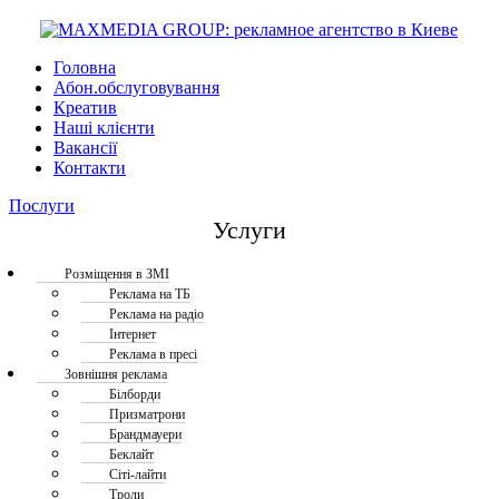
Головна
Абон.обслуговування
Креатив
Наші клієнти
Вакансії
Контакти
Послуги
Услуги
Розміщення в ЗМІ
Реклама на ТБ
Реклама на радіо
Інтернет
Реклама в пресі
Зовнішня реклама
Білборди
Призматрони
Брандмауери
Беклайт
Сіті-лайти
Троли