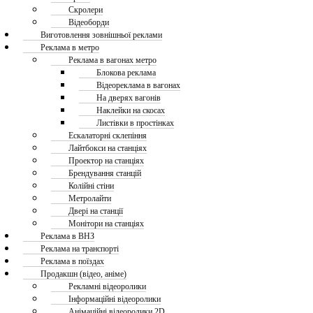
Скролери
Відеоборди
Виготовлення зовнішньої реклами
Реклама в метро
Реклама в вагонах метро
Блокова реклама
Відеореклама в вагонах
На дверях вагонів
Наклейки на скосах
Листівки в простінках
Ескалаторні склепіння
Лайтбокси на станціях
Проектор на станціях
Брендування станцій
Колійні стіни
Метролайти
Двері на станції
Монітори на станціях
Реклама в ВНЗ
Реклама на транспорті
Реклама в поїздах
Продакшн (відео, аніме)
Рекламні відеоролики
Інформаційні відеоролики
Анімаційні відеоролики 2D