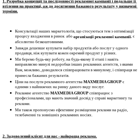
1. Розробка концепції та послідовності рекламної кампанії і подальше її 
втілення на практиці, аж до досягнення бажаного результату у визначені 
терміни.
Консультації наших маркетологів, що стосуються тем з оптимізації 
процесу входження в ринок  або 
, є 
організації рекламної кампанії
абсолютно безкоштовними.
Завжди дешевше купувати набір продуктів або послуг у одного 
продавця, ніж купувати кожен окремий продукт у різних.
Ми беремо будь-яку роботу, на будь-якому її етапі і навіть 
виправляємо минулі недоробки інших рекламних агентств, з якими 
Вам, можливо, доводилося співпрацювати в минулому, і співпраця не 
принесла бажаних результатів.
Ціни на послуги рекламного агентства 
MAXMEDIA GROUP
 є 
одними з найнижчих на ринку даного виду послуг.
Рекламне агентство 
MAXMEDIA GROUP
 співпрацює з 
професіоналами, що мають значний досвід у справі маркетингу та 
реклами.
Ми також пропонуємо ефективне розміщення реклами на радіо, 
телебаченні та зовнішніх рекламних носіях.
2. Задоволений клієнт для нас - найкраща реклама.