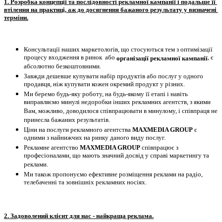
1. Розробка концепції та послідовності рекламної кампанії і подальше її 
втілення на практиці, аж до досягнення бажаного результату у визначені 
терміни.
Консультації наших маркетологів, що стосуються тем з оптимізації 
процесу входження в ринок  або 
, є 
організації рекламної кампанії
абсолютно безкоштовними.
Завжди дешевше купувати набір продуктів або послуг у одного 
продавця, ніж купувати кожен окремий продукт у різних.
Ми беремо будь-яку роботу, на будь-якому її етапі і навіть 
виправляємо минулі недоробки інших рекламних агентств, з якими 
Вам, можливо, доводилося співпрацювати в минулому, і співпраця не 
принесла бажаних результатів.
Ціни на послуги рекламного агентства 
MAXMEDIA GROUP
 є 
одними з найнижчих на ринку даного виду послуг.
Рекламне агентство 
MAXMEDIA GROUP
 співпрацює з 
професіоналами, що мають значний досвід у справі маркетингу та 
реклами.
Ми також пропонуємо ефективне розміщення реклами на радіо, 
телебаченні та зовнішніх рекламних носіях.
2. Задоволений клієнт для нас - найкраща реклама.