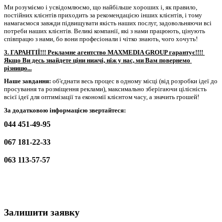
Ми розуміємо і усвідомлюємо, що найбільше хороших і, як правило, 
постійних клієнтів приходить за рекомендацією інших клієнтів, і тому 
намагаємося завжди підвищувати якість наших послуг, задовольняючи всі 
потреби наших клієнтів. Великі компанії, які з нами працюють, цінують 
співпрацю з нами, бо вони професіонали і чітко знають, чого хочуть!
3. ГАРАНТІЇ!!! Рекламне агентство MAXMEDIA GROUP гарантує!!!! 
Якщо Ви десь знайдете ціни нижчі, ніж у нас, ми Вам повернемо 
різницю...
Наше завдання:
 об'єднати весь процес 
в одному місці (
від розробки ідеї до 
просування та розміщення реклами), максимально зберігаючи цілісність 
всієї ідеї для оптимізації та економії клієнтом часу, а значить грошей!
За додатковою інформацією звертайтеся:
044 451-49-95
067 181-22-33
063 113-57-57
Залишити заявку