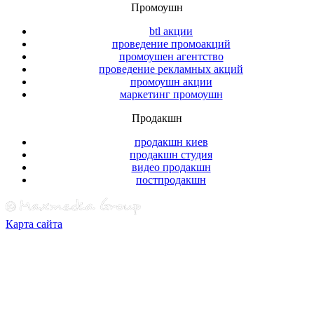
Промоушн
btl акции
проведение промоакций
промоушен агентство
проведение рекламных акций
промоушн акции
маркетинг промоушн
Продакшн
продакшн киев
продакшн студия
видео продакшн
постпродакшн
Карта сайта