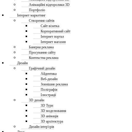
Анімаційні відеоролики 3D
Портфоліо
Інтернет маркетинг
Створення сайтів
Сайт візитка
Корпоративний сайт
Інтернет портал
Інтернет магазин
Банерна реклама
Просування сайту
Контекстна реклама
Дизайн
Графічний дизайн
Айдентика
Веб-дизайн
Зовнішня реклама
Поліграфія
Ілюстрації
3D дизайн
3D Тури
3D моделювання
3D анімація
3D архітектура
Дизайн інтер'єрів