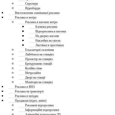
Скролери
Відеоборди
Виготовлення зовнішньої реклами
Реклама в метро
Реклама в вагонах метро
Блокова реклама
Відеореклама в вагонах
На дверях вагонів
Наклейки на скосах
Листівки в простінках
Ескалаторні склепіння
Лайтбокси на станціях
Проектор на станціях
Брендування станцій
Колійні стіни
Метролайти
Двері на станції
Монітори на станціях
Реклама в ВНЗ
Реклама на транспорті
Реклама в поїздах
Продакшн (відео, аніме)
Рекламні відеоролики
Інформаційні відеоролики
Анімаційні відеоролики 2D