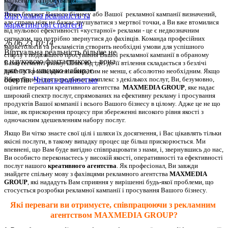
маркетинг та просування.
Якщо бюджет Вашого бізнесу або Вашої  рекламної кампанії визначений, 
Віртуальна реальність та
але справа ніяк не бажає зрушуватися з мертвої точки, а Ви вже втомилися 
маркетингові стратегії
від нульової ефективності «кустарної» реклами - це є недвозначним 
сигналом, що потрібно звернутися до фахівців. Команда професійних 
26.06.23 10:14
маркетологів та рекламістів створить необхідні умови для успішного 
Віртуальна реальність більше не
старту і подальшого просування Вашої рекламної кампанії в обраному 
є науковою фантастикою – вона
Вами сегменті ринку. Шлях від ідеї до її втілення складається з безлічі 
вже тут і швидко набирає
дрібних кроків, кожен з яких, тим не менш, є абсолютно необхідним. 
Якщо 
Ваша бізнес-ідея передбачає комплекс з декількох послуг, Ви, безумовно, 
обертів.
Читать полностью
оціните переваги креативного агентства  
MAXMEDIA GROUP
, яке надає 
широкий спектр послуг, спрямованих на ефективну рекламу і просування 
продуктів Вашої компанії і всього Вашого бізнесу в цілому. Адже це не що 
інше, як прискорення процесу при збереженні високого рівня якості з 
одночасним здешевленням набору послуг.
Якщо Ви чітко знаєте свої цілі і шляхи їх досягнення, і Вас цікавлять тільки 
якісні послуги, в такому випадку процес ще більш прискорюється. Ми 
впевнені, що Вам буде вигідно співпрацювати з нами, і, звернувшись до нас, 
Ви особисто переконаєтесь у високій якості, оперативності та ефективності 
послуг нашого 
креативного агентства
. Як професіонал, Ви завжди 
знайдете спільну мову з фахівцями рекламного агентства 
MAXMEDIA 
GROUP
, які нададуть Вам сприяння у вирішенні будь-якої проблеми, що 
стосується розробки рекламної кампанії і просування Вашого бізнесу.
Які переваги ви отримуєте, співпрацюючи з рекламним 
агентством 
MAXMEDIA GROUP?