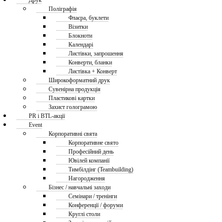
Друк
Поліграфія
Флаєра, буклети
Візитки
Блокноти
Календарі
Листівки, запрошення
Конверти, бланки
Листівка + Конверт
Широкоформатний друк
Сувенірна продукція
Пластикові картки
Захист голограмою
PR і BTL-акції
Event
Корпоративні свята
Корпоративне свято
Професійний день
Ювілей компанії
Тимбілдінг (Teambuilding)
Нагородження
Бізнес / навчальні заходи
Семінари / тренінги
Конференції / форуми
Круглі столи