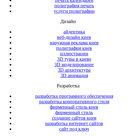
печать календарей
полиграфия печать
услуги полиграфии
Дизайн
айдентика
веб-дизайн киев
наружная реклама киев
полиграфия киев
иллюстрации
3D туры в киеве
3D моделирование
3D архитектура
3D анимация
Разработка
разработка програмного обеспечения
разработка корпоративного стиля
фирменный стиль киев
фирменный стиль
создание сайтов киев
разработка интернет сайтов
сайт под ключ