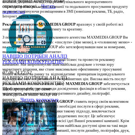
Новий формат контенту може
компанії, починаючи від створення унікального корпоративного 
отримати високі...
Читать
стилю, розробки рекламної кампанії та подальшого просування продукту 
полностью
на ринок, закінчуючи розміщенням в ЗМІ (зовнішня реклама, ТБ, радіо, 
Інтернет, преса, тощо). 
Рекламне агентство MAXMEDIA GROUP
 враховує у своїй роботі всі 
напрямки ефективного маркетингу та креативу.
З повним переліком послуг рекламного агентства MAXMEDIA GROUP Ви 
можете ознайомитися в меню: «послуги» (ліве меню), в «головному меню» - 
на сторінці MAXMEDIA GROUP або зателефонувавши нам за номерами, 
вказаними на сторінці: «контакти».
НАВІЩО ПОТРІБЕН АНАЛІЗ
Отже, Ви вирішили відкрити власний бізнес та провести рекламну 
РЕКЛАМИ КОНКУРЕНТІВ?
кампанію. 
Ми запропонуємо Вам найбільш доцільне з точки зору 
маркетингу рішення, яке стане максимально ефективним у просуванні 
07.06.24 12:52
Вашої компанії на ринку та  відповідатиме  принципам індивідуального 
НАВІЩО ПОТРІБЕН АНАЛІЗ
підходу, високої оперативності та прийнятних цін. Висока якість послуг 
РЕКЛАМИ КОНКУРЕНТІВ?
рекламного агентства повного циклу 
MAXMEDIA GROUP
 забезпечується 
Щоб зрозуміти, де саме
злагодженою роботою команди досвідчених фахівців в області реклами, 
маркетингу, рекламного та корпоративного дизайну, поліграфії.
знаходиться ваше місце на
ринку,...
Читать полностью
Рекламне агентство 
MAXMEDIA GROUP
 ставить перед своїм колективом 
завдання забезпечити клієнту всі необхідні послуги в сфері реклами, 
маркетингу та просування. Завдяки такому підходу, виключається 
необхідність пошуку будь-яких додаткових послуг. Це забезпечує 
максимальну цілісність втілення всієї ідеї Вашої рекламної кампанії. Крім 
того, ми пропонуємо своїм клієнтам найбільш доступні ціни на такі види 
послуг, як розробка рекламної кампанії, послуги дизайну, поліграфія, друк, 