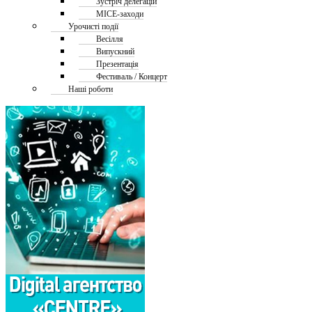
Зустріч делегацій
MICE-заходи
Урочисті події
Весілля
Випускний
Презентація
Фестиваль / Концерт
Наші роботи