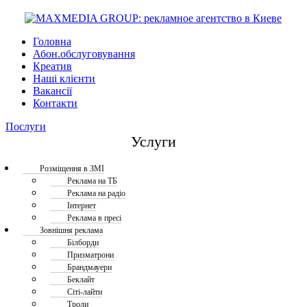
Головна
Абон.обслуговування
Креатив
Наші клієнти
Вакансії
Контакти
Послуги
Услуги
Розміщення в ЗМІ
Реклама на ТБ
Реклама на радіо
Інтернет
Реклама в пресі
Зовнішня реклама
Білборди
Призматрони
Брандмауери
Беклайт
Сіті-лайти
Троли