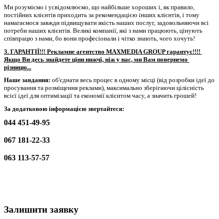
Ми розуміємо і усвідомлюємо, що найбільше хороших і, як правило, 
постійних клієнтів приходить за рекомендацією інших клієнтів, і тому 
намагаємося завжди підвищувати якість наших послуг, задовольняючи всі 
потреби наших клієнтів. Великі компанії, які з нами працюють, цінують 
співпрацю з нами, бо вони професіонали і чітко знають, чого хочуть!
3. ГАРАНТІЇ!!! Рекламне агентство MAXMEDIA GROUP гарантує!!!! 
Якщо Ви десь знайдете ціни нижчі, ніж у нас, ми Вам повернемо 
різницю...
Наше завдання:
 об'єднати весь процес 
в одному місці (
від розробки ідеї до 
просування та розміщення реклами), максимально зберігаючи цілісність 
всієї ідеї для оптимізації та економії клієнтом часу, а значить грошей!
За додатковою інформацією звертайтеся:
044 451-49-95
067 181-22-33
063 113-57-57
Залишити заявку