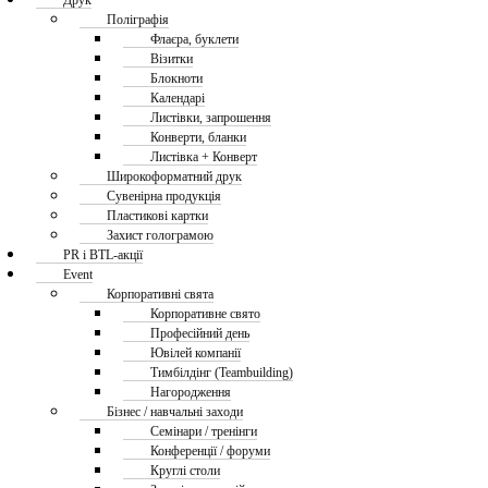
Друк
Поліграфія
Флаєра, буклети
Візитки
Блокноти
Календарі
Листівки, запрошення
Конверти, бланки
Листівка + Конверт
Широкоформатний друк
Сувенірна продукція
Пластикові картки
Захист голограмою
PR і BTL-акції
Event
Корпоративні свята
Корпоративне свято
Професійний день
Ювілей компанії
Тимбілдінг (Teambuilding)
Нагородження
Бізнес / навчальні заходи
Семінари / тренінги
Конференції / форуми
Круглі столи