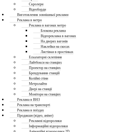
Скролери
Відеоборди
Виготовлення зовнішньої реклами
Реклама в метро
Реклама в вагонах метро
Блокова реклама
Відеореклама в вагонах
На дверях вагонів
Наклейки на скосах
Листівки в простінках
Ескалаторні склепіння
Лайтбокси на станціях
Проектор на станціях
Брендування станцій
Колійні стіни
Метролайти
Двері на станції
Монітори на станціях
Реклама в ВНЗ
Реклама на транспорті
Реклама в поїздах
Продакшн (відео, аніме)
Рекламні відеоролики
Інформаційні відеоролики
Анімаційні відеоролики 2D