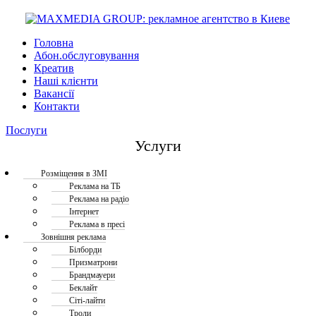
Головна
Абон.обслуговування
Креатив
Наші клієнти
Вакансії
Контакти
Послуги
Услуги
Розміщення в ЗМІ
Реклама на ТБ
Реклама на радіо
Інтернет
Реклама в пресі
Зовнішня реклама
Білборди
Призматрони
Брандмауери
Беклайт
Сіті-лайти
Троли