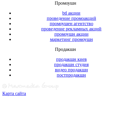
Промоушн
btl акции
проведение промоакций
промоушен агентство
проведение рекламных акций
промоушн акции
маркетинг промоушн
Продакшн
продакшн киев
продакшн студия
видео продакшн
постпродакшн
Карта сайта