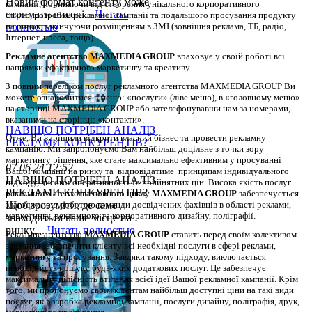
Новий формат контенту може
компанії, починаючи від створення унікального корпоративного 
отримати високі...
Читать
стилю, розробки рекламної кампанії та подальшого просування продукту 
полностью
на ринок, закінчуючи розміщенням в ЗМІ (зовнішня реклама, ТБ, радіо, 
Інтернет, преса, тощо). 
Рекламне агентство MAXMEDIA GROUP
 враховує у своїй роботі всі 
напрямки ефективного маркетингу та креативу.
З повним переліком послуг рекламного агентства MAXMEDIA GROUP Ви 
можете ознайомитися в меню: «послуги» (ліве меню), в «головному меню» - 
на сторінці MAXMEDIA GROUP або зателефонувавши нам за номерами, 
вказаними на сторінці: «контакти».
НАВІЩО ПОТРІБЕН АНАЛІЗ
Отже, Ви вирішили відкрити власний бізнес та провести рекламну 
РЕКЛАМИ КОНКУРЕНТІВ?
кампанію. 
Ми запропонуємо Вам найбільш доцільне з точки зору 
маркетингу рішення, яке стане максимально ефективним у просуванні 
07.06.24 12:52
Вашої компанії на ринку та  відповідатиме  принципам індивідуального 
НАВІЩО ПОТРІБЕН АНАЛІЗ
підходу, високої оперативності та прийнятних цін. Висока якість послуг 
РЕКЛАМИ КОНКУРЕНТІВ?
рекламного агентства повного циклу 
MAXMEDIA GROUP
 забезпечується 
Щоб зрозуміти, де саме
злагодженою роботою команди досвідчених фахівців в області реклами, 
маркетингу, рекламного та корпоративного дизайну, поліграфії.
знаходиться ваше місце на
ринку,...
Читать полностью
Рекламне агентство 
MAXMEDIA GROUP
 ставить перед своїм колективом 
завдання забезпечити клієнту всі необхідні послуги в сфері реклами, 
маркетингу та просування. Завдяки такому підходу, виключається 
необхідність пошуку будь-яких додаткових послуг. Це забезпечує 
максимальну цілісність втілення всієї ідеї Вашої рекламної кампанії. Крім 
того, ми пропонуємо своїм клієнтам найбільш доступні ціни на такі види 
послуг, як розробка рекламної кампанії, послуги дизайну, поліграфія, друк, 