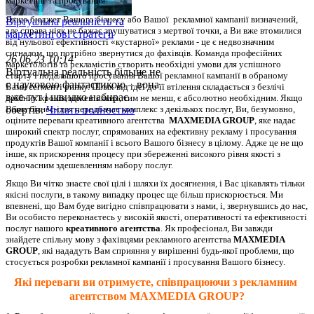
маркетинг та просування.
Якщо бюджет Вашого бізнесу або Вашої  рекламної кампанії визначений, 
Віртуальна реальність та
але справа ніяк не бажає зрушуватися з мертвої точки, а Ви вже втомилися 
маркетингові стратегії
від нульової ефективності «кустарної» реклами - це є недвозначним 
сигналом, що потрібно звернутися до фахівців. Команда професійних 
26.06.23 10:14
маркетологів та рекламістів створить необхідні умови для успішного 
Віртуальна реальність більше не
старту і подальшого просування Вашої рекламної кампанії в обраному 
є науковою фантастикою – вона
Вами сегменті ринку. Шлях від ідеї до її втілення складається з безлічі 
вже тут і швидко набирає
дрібних кроків, кожен з яких, тим не менш, є абсолютно необхідним. 
Якщо 
Ваша бізнес-ідея передбачає комплекс з декількох послуг, Ви, безумовно, 
обертів.
Читать полностью
оціните переваги креативного агентства  
MAXMEDIA GROUP
, яке надає 
широкий спектр послуг, спрямованих на ефективну рекламу і просування 
продуктів Вашої компанії і всього Вашого бізнесу в цілому. Адже це не що 
інше, як прискорення процесу при збереженні високого рівня якості з 
одночасним здешевленням набору послуг.
Якщо Ви чітко знаєте свої цілі і шляхи їх досягнення, і Вас цікавлять тільки 
якісні послуги, в такому випадку процес ще більш прискорюється. Ми 
впевнені, що Вам буде вигідно співпрацювати з нами, і, звернувшись до нас, 
Ви особисто переконаєтесь у високій якості, оперативності та ефективності 
послуг нашого 
креативного агентства
. Як професіонал, Ви завжди 
знайдете спільну мову з фахівцями рекламного агентства 
MAXMEDIA 
GROUP
, які нададуть Вам сприяння у вирішенні будь-якої проблеми, що 
стосується розробки рекламної кампанії і просування Вашого бізнесу.
Які переваги ви отримуєте, співпрацюючи з рекламним 
агентством 
MAXMEDIA GROUP?