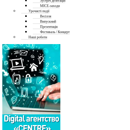
Зустріч делегацій
MICE-заходи
Урочисті події
Весілля
Випускний
Презентація
Фестиваль / Концерт
Наші роботи