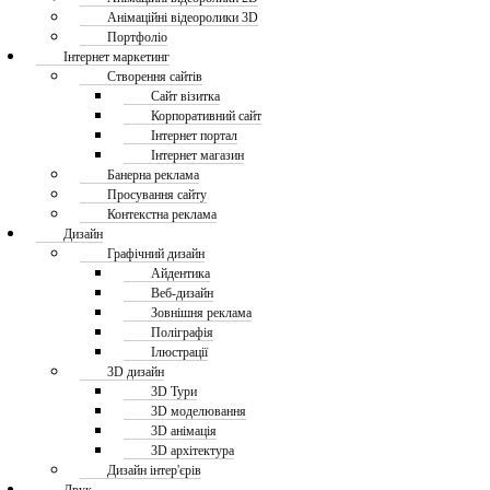
Анімаційні відеоролики 3D
Портфоліо
Інтернет маркетинг
Створення сайтів
Сайт візитка
Корпоративний сайт
Інтернет портал
Інтернет магазин
Банерна реклама
Просування сайту
Контекстна реклама
Дизайн
Графічний дизайн
Айдентика
Веб-дизайн
Зовнішня реклама
Поліграфія
Ілюстрації
3D дизайн
3D Тури
3D моделювання
3D анімація
3D архітектура
Дизайн інтер'єрів