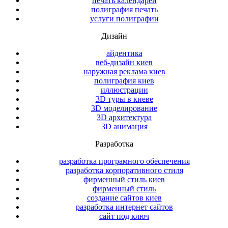
печать календарей
полиграфия печать
услуги полиграфии
Дизайн
айдентика
веб-дизайн киев
наружная реклама киев
полиграфия киев
иллюстрации
3D туры в киеве
3D моделирование
3D архитектура
3D анимация
Разработка
разработка програмного обеспечения
разработка корпоративного стиля
фирменный стиль киев
фирменный стиль
создание сайтов киев
разработка интернет сайтов
сайт под ключ