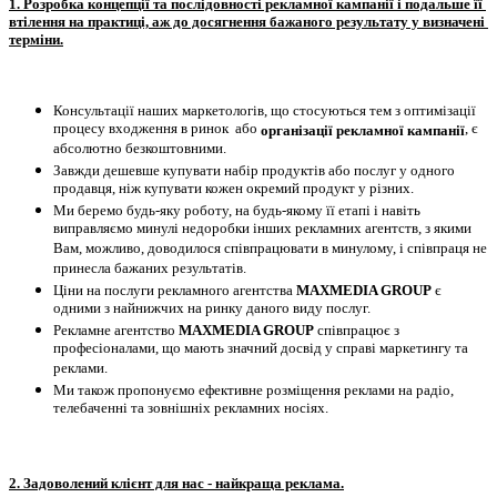
1. Розробка концепції та послідовності рекламної кампанії і подальше її 
втілення на практиці, аж до досягнення бажаного результату у визначені 
терміни.
Консультації наших маркетологів, що стосуються тем з оптимізації 
процесу входження в ринок  або 
, є 
організації рекламної кампанії
абсолютно безкоштовними.
Завжди дешевше купувати набір продуктів або послуг у одного 
продавця, ніж купувати кожен окремий продукт у різних.
Ми беремо будь-яку роботу, на будь-якому її етапі і навіть 
виправляємо минулі недоробки інших рекламних агентств, з якими 
Вам, можливо, доводилося співпрацювати в минулому, і співпраця не 
принесла бажаних результатів.
Ціни на послуги рекламного агентства 
MAXMEDIA GROUP
 є 
одними з найнижчих на ринку даного виду послуг.
Рекламне агентство 
MAXMEDIA GROUP
 співпрацює з 
професіоналами, що мають значний досвід у справі маркетингу та 
реклами.
Ми також пропонуємо ефективне розміщення реклами на радіо, 
телебаченні та зовнішніх рекламних носіях.
2. Задоволений клієнт для нас - найкраща реклама.