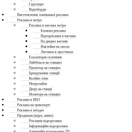
Скролери
Відеоборди
Виготовлення зовнішньої реклами
Реклама в метро
Реклама в вагонах метро
Блокова реклама
Відеореклама в вагонах
На дверях вагонів
Наклейки на скосах
Листівки в простінках
Ескалаторні склепіння
Лайтбокси на станціях
Проектор на станціях
Брендування станцій
Колійні стіни
Метролайти
Двері на станції
Монітори на станціях
Реклама в ВНЗ
Реклама на транспорті
Реклама в поїздах
Продакшн (відео, аніме)
Рекламні відеоролики
Інформаційні відеоролики
Анімаційні відеоролики 2D