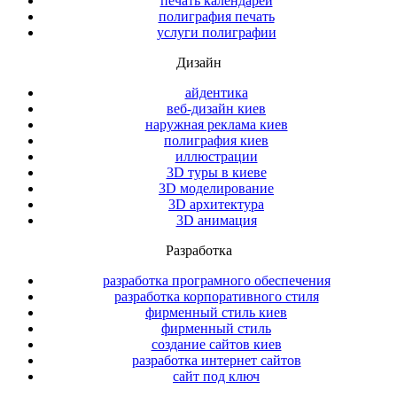
печать календарей
полиграфия печать
услуги полиграфии
Дизайн
айдентика
веб-дизайн киев
наружная реклама киев
полиграфия киев
иллюстрации
3D туры в киеве
3D моделирование
3D архитектура
3D анимация
Разработка
разработка програмного обеспечения
разработка корпоративного стиля
фирменный стиль киев
фирменный стиль
создание сайтов киев
разработка интернет сайтов
сайт под ключ