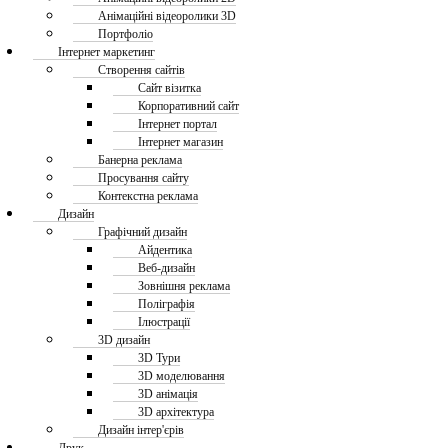
Анімаційні відеоролики 3D
Портфоліо
Інтернет маркетинг
Створення сайтів
Сайт візитка
Корпоративний сайт
Інтернет портал
Інтернет магазин
Банерна реклама
Просування сайту
Контекстна реклама
Дизайн
Графічний дизайн
Айдентика
Веб-дизайн
Зовнішня реклама
Поліграфія
Ілюстрації
3D дизайн
3D Тури
3D моделювання
3D анімація
3D архітектура
Дизайн інтер'єрів