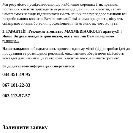
Ми розуміємо і усвідомлюємо, що найбільше хороших і, як правило, 
постійних клієнтів приходить за рекомендацією інших клієнтів, і тому 
намагаємося завжди підвищувати якість наших послуг, задовольняючи всі 
потреби наших клієнтів. Великі компанії, які з нами працюють, цінують 
співпрацю з нами, бо вони професіонали і чітко знають, чого хочуть!
3. ГАРАНТІЇ!!! Рекламне агентство MAXMEDIA GROUP гарантує!!!! 
Якщо Ви десь знайдете ціни нижчі, ніж у нас, ми Вам повернемо 
різницю...
Наше завдання:
 об'єднати весь процес 
в одному місці (
від розробки ідеї до 
просування та розміщення реклами), максимально зберігаючи цілісність 
всієї ідеї для оптимізації та економії клієнтом часу, а значить грошей!
За додатковою інформацією звертайтеся:
044 451-49-95
067 181-22-33
063 113-57-57
Залишити заявку