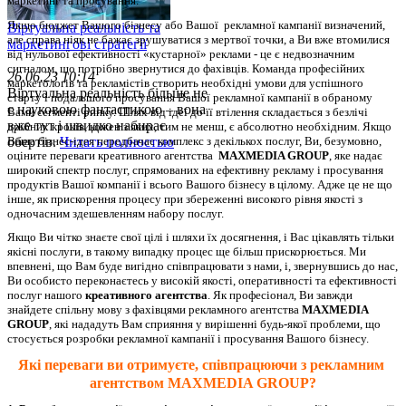
маркетинг та просування.
Якщо бюджет Вашого бізнесу або Вашої  рекламної кампанії визначений, 
Віртуальна реальність та
але справа ніяк не бажає зрушуватися з мертвої точки, а Ви вже втомилися 
маркетингові стратегії
від нульової ефективності «кустарної» реклами - це є недвозначним 
сигналом, що потрібно звернутися до фахівців. Команда професійних 
26.06.23 10:14
маркетологів та рекламістів створить необхідні умови для успішного 
Віртуальна реальність більше не
старту і подальшого просування Вашої рекламної кампанії в обраному 
є науковою фантастикою – вона
Вами сегменті ринку. Шлях від ідеї до її втілення складається з безлічі 
вже тут і швидко набирає
дрібних кроків, кожен з яких, тим не менш, є абсолютно необхідним. 
Якщо 
Ваша бізнес-ідея передбачає комплекс з декількох послуг, Ви, безумовно, 
обертів.
Читать полностью
оціните переваги креативного агентства  
MAXMEDIA GROUP
, яке надає 
широкий спектр послуг, спрямованих на ефективну рекламу і просування 
продуктів Вашої компанії і всього Вашого бізнесу в цілому. Адже це не що 
інше, як прискорення процесу при збереженні високого рівня якості з 
одночасним здешевленням набору послуг.
Якщо Ви чітко знаєте свої цілі і шляхи їх досягнення, і Вас цікавлять тільки 
якісні послуги, в такому випадку процес ще більш прискорюється. Ми 
впевнені, що Вам буде вигідно співпрацювати з нами, і, звернувшись до нас, 
Ви особисто переконаєтесь у високій якості, оперативності та ефективності 
послуг нашого 
креативного агентства
. Як професіонал, Ви завжди 
знайдете спільну мову з фахівцями рекламного агентства 
MAXMEDIA 
GROUP
, які нададуть Вам сприяння у вирішенні будь-якої проблеми, що 
стосується розробки рекламної кампанії і просування Вашого бізнесу.
Які переваги ви отримуєте, співпрацюючи з рекламним 
агентством 
MAXMEDIA GROUP?