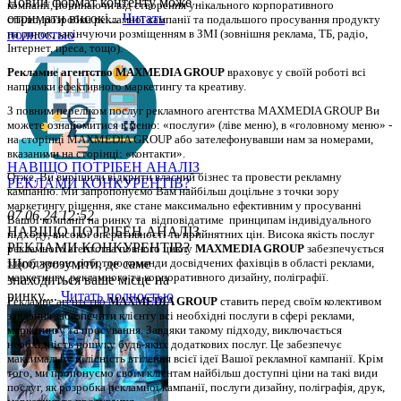
Новий формат контенту може
компанії, починаючи від створення унікального корпоративного 
отримати високі...
Читать
стилю, розробки рекламної кампанії та подальшого просування продукту 
полностью
на ринок, закінчуючи розміщенням в ЗМІ (зовнішня реклама, ТБ, радіо, 
Інтернет, преса, тощо). 
Рекламне агентство MAXMEDIA GROUP
 враховує у своїй роботі всі 
напрямки ефективного маркетингу та креативу.
З повним переліком послуг рекламного агентства MAXMEDIA GROUP Ви 
можете ознайомитися в меню: «послуги» (ліве меню), в «головному меню» - 
на сторінці MAXMEDIA GROUP або зателефонувавши нам за номерами, 
вказаними на сторінці: «контакти».
НАВІЩО ПОТРІБЕН АНАЛІЗ
Отже, Ви вирішили відкрити власний бізнес та провести рекламну 
РЕКЛАМИ КОНКУРЕНТІВ?
кампанію. 
Ми запропонуємо Вам найбільш доцільне з точки зору 
маркетингу рішення, яке стане максимально ефективним у просуванні 
07.06.24 12:52
Вашої компанії на ринку та  відповідатиме  принципам індивідуального 
НАВІЩО ПОТРІБЕН АНАЛІЗ
підходу, високої оперативності та прийнятних цін. Висока якість послуг 
РЕКЛАМИ КОНКУРЕНТІВ?
рекламного агентства повного циклу 
MAXMEDIA GROUP
 забезпечується 
Щоб зрозуміти, де саме
злагодженою роботою команди досвідчених фахівців в області реклами, 
маркетингу, рекламного та корпоративного дизайну, поліграфії.
знаходиться ваше місце на
ринку,...
Читать полностью
Рекламне агентство 
MAXMEDIA GROUP
 ставить перед своїм колективом 
завдання забезпечити клієнту всі необхідні послуги в сфері реклами, 
маркетингу та просування. Завдяки такому підходу, виключається 
необхідність пошуку будь-яких додаткових послуг. Це забезпечує 
максимальну цілісність втілення всієї ідеї Вашої рекламної кампанії. Крім 
того, ми пропонуємо своїм клієнтам найбільш доступні ціни на такі види 
послуг, як розробка рекламної кампанії, послуги дизайну, поліграфія, друк, 