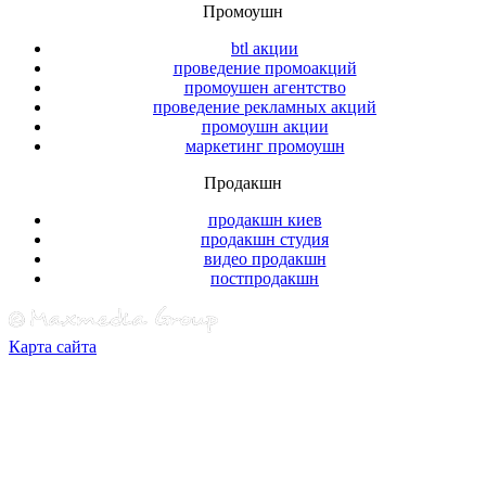
Промоушн
btl акции
проведение промоакций
промоушен агентство
проведение рекламных акций
промоушн акции
маркетинг промоушн
Продакшн
продакшн киев
продакшн студия
видео продакшн
постпродакшн
Карта сайта