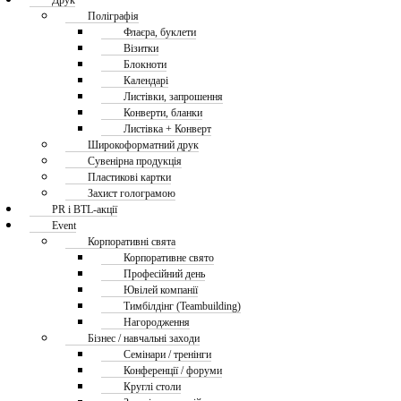
Друк
Поліграфія
Флаєра, буклети
Візитки
Блокноти
Календарі
Листівки, запрошення
Конверти, бланки
Листівка + Конверт
Широкоформатний друк
Сувенірна продукція
Пластикові картки
Захист голограмою
PR і BTL-акції
Event
Корпоративні свята
Корпоративне свято
Професійний день
Ювілей компанії
Тимбілдінг (Teambuilding)
Нагородження
Бізнес / навчальні заходи
Семінари / тренінги
Конференції / форуми
Круглі столи