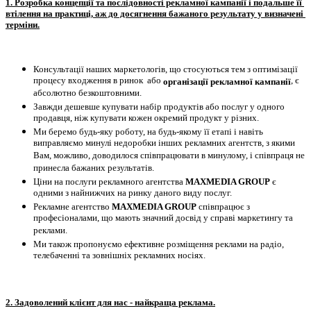
1. Розробка концепції та послідовності рекламної кампанії і подальше її 
втілення на практиці, аж до досягнення бажаного результату у визначені 
терміни.
Консультації наших маркетологів, що стосуються тем з оптимізації 
процесу входження в ринок  або 
, є 
організації рекламної кампанії
абсолютно безкоштовними.
Завжди дешевше купувати набір продуктів або послуг у одного 
продавця, ніж купувати кожен окремий продукт у різних.
Ми беремо будь-яку роботу, на будь-якому її етапі і навіть 
виправляємо минулі недоробки інших рекламних агентств, з якими 
Вам, можливо, доводилося співпрацювати в минулому, і співпраця не 
принесла бажаних результатів.
Ціни на послуги рекламного агентства 
MAXMEDIA GROUP
 є 
одними з найнижчих на ринку даного виду послуг.
Рекламне агентство 
MAXMEDIA GROUP
 співпрацює з 
професіоналами, що мають значний досвід у справі маркетингу та 
реклами.
Ми також пропонуємо ефективне розміщення реклами на радіо, 
телебаченні та зовнішніх рекламних носіях.
2. Задоволений клієнт для нас - найкраща реклама.