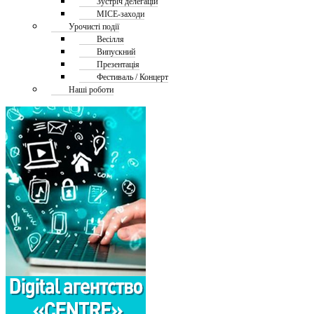
Зустріч делегацій
MICE-заходи
Урочисті події
Весілля
Випускний
Презентація
Фестиваль / Концерт
Наші роботи