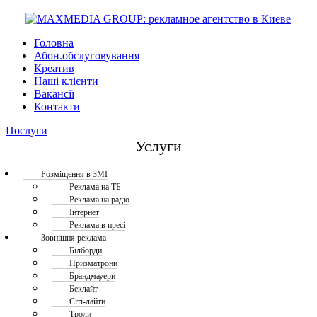
Головна
Абон.обслуговування
Креатив
Наші клієнти
Вакансії
Контакти
Послуги
Услуги
Розміщення в ЗМІ
Реклама на ТБ
Реклама на радіо
Інтернет
Реклама в пресі
Зовнішня реклама
Білборди
Призматрони
Брандмауери
Беклайт
Сіті-лайти
Троли