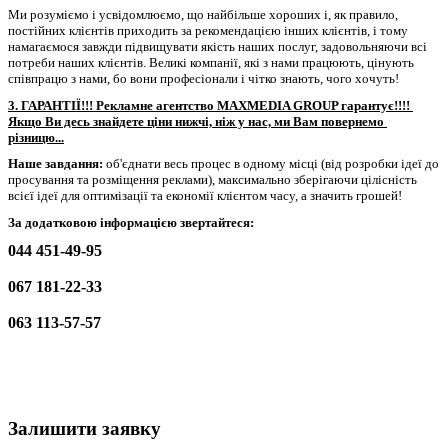
Ми розуміємо і усвідомлюємо, що найбільше хороших і, як правило, 
постійних клієнтів приходить за рекомендацією інших клієнтів, і тому 
намагаємося завжди підвищувати якість наших послуг, задовольняючи всі 
потреби наших клієнтів. Великі компанії, які з нами працюють, цінують 
співпрацю з нами, бо вони професіонали і чітко знають, чого хочуть!
3. ГАРАНТІЇ!!! Рекламне агентство MAXMEDIA GROUP гарантує!!!! 
Якщо Ви десь знайдете ціни нижчі, ніж у нас, ми Вам повернемо 
різницю...
Наше завдання:
 об'єднати весь процес 
в одному місці (
від розробки ідеї до 
просування та розміщення реклами), максимально зберігаючи цілісність 
всієї ідеї для оптимізації та економії клієнтом часу, а значить грошей!
За додатковою інформацією звертайтеся:
044 451-49-95
067 181-22-33
063 113-57-57
Залишити заявку