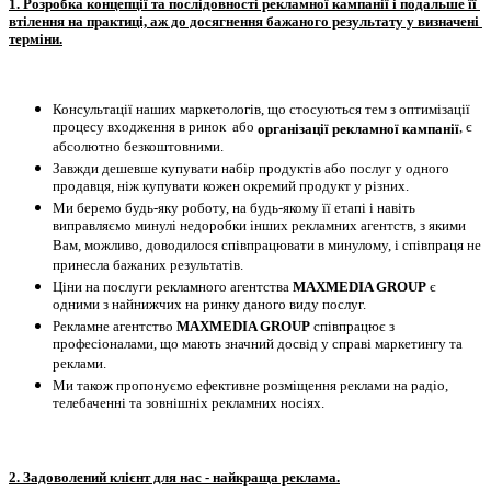
1. Розробка концепції та послідовності рекламної кампанії і подальше її 
втілення на практиці, аж до досягнення бажаного результату у визначені 
терміни.
Консультації наших маркетологів, що стосуються тем з оптимізації 
процесу входження в ринок  або 
, є 
організації рекламної кампанії
абсолютно безкоштовними.
Завжди дешевше купувати набір продуктів або послуг у одного 
продавця, ніж купувати кожен окремий продукт у різних.
Ми беремо будь-яку роботу, на будь-якому її етапі і навіть 
виправляємо минулі недоробки інших рекламних агентств, з якими 
Вам, можливо, доводилося співпрацювати в минулому, і співпраця не 
принесла бажаних результатів.
Ціни на послуги рекламного агентства 
MAXMEDIA GROUP
 є 
одними з найнижчих на ринку даного виду послуг.
Рекламне агентство 
MAXMEDIA GROUP
 співпрацює з 
професіоналами, що мають значний досвід у справі маркетингу та 
реклами.
Ми також пропонуємо ефективне розміщення реклами на радіо, 
телебаченні та зовнішніх рекламних носіях.
2. Задоволений клієнт для нас - найкраща реклама.