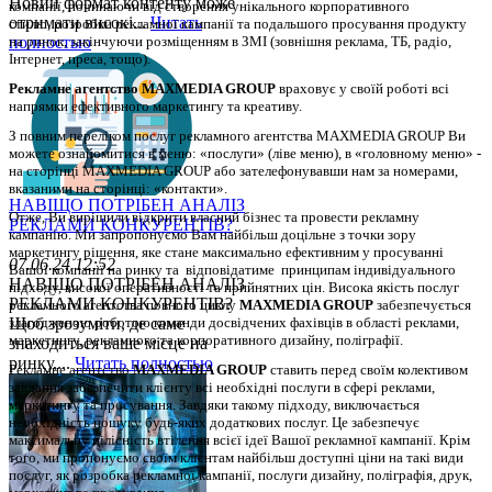
Новий формат контенту може
компанії, починаючи від створення унікального корпоративного 
отримати високі...
Читать
стилю, розробки рекламної кампанії та подальшого просування продукту 
полностью
на ринок, закінчуючи розміщенням в ЗМІ (зовнішня реклама, ТБ, радіо, 
Інтернет, преса, тощо). 
Рекламне агентство MAXMEDIA GROUP
 враховує у своїй роботі всі 
напрямки ефективного маркетингу та креативу.
З повним переліком послуг рекламного агентства MAXMEDIA GROUP Ви 
можете ознайомитися в меню: «послуги» (ліве меню), в «головному меню» - 
на сторінці MAXMEDIA GROUP або зателефонувавши нам за номерами, 
вказаними на сторінці: «контакти».
НАВІЩО ПОТРІБЕН АНАЛІЗ
Отже, Ви вирішили відкрити власний бізнес та провести рекламну 
РЕКЛАМИ КОНКУРЕНТІВ?
кампанію. 
Ми запропонуємо Вам найбільш доцільне з точки зору 
маркетингу рішення, яке стане максимально ефективним у просуванні 
07.06.24 12:52
Вашої компанії на ринку та  відповідатиме  принципам індивідуального 
НАВІЩО ПОТРІБЕН АНАЛІЗ
підходу, високої оперативності та прийнятних цін. Висока якість послуг 
РЕКЛАМИ КОНКУРЕНТІВ?
рекламного агентства повного циклу 
MAXMEDIA GROUP
 забезпечується 
Щоб зрозуміти, де саме
злагодженою роботою команди досвідчених фахівців в області реклами, 
маркетингу, рекламного та корпоративного дизайну, поліграфії.
знаходиться ваше місце на
ринку,...
Читать полностью
Рекламне агентство 
MAXMEDIA GROUP
 ставить перед своїм колективом 
завдання забезпечити клієнту всі необхідні послуги в сфері реклами, 
маркетингу та просування. Завдяки такому підходу, виключається 
необхідність пошуку будь-яких додаткових послуг. Це забезпечує 
максимальну цілісність втілення всієї ідеї Вашої рекламної кампанії. Крім 
того, ми пропонуємо своїм клієнтам найбільш доступні ціни на такі види 
послуг, як розробка рекламної кампанії, послуги дизайну, поліграфія, друк, 