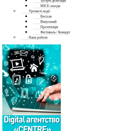
Зустріч делегацій
MICE-заходи
Урочисті події
Весілля
Випускний
Презентація
Фестиваль / Концерт
Наші роботи