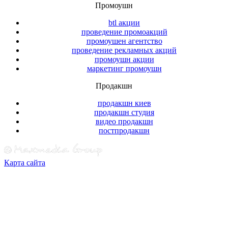
Промоушн
btl акции
проведение промоакций
промоушен агентство
проведение рекламных акций
промоушн акции
маркетинг промоушн
Продакшн
продакшн киев
продакшн студия
видео продакшн
постпродакшн
Карта сайта