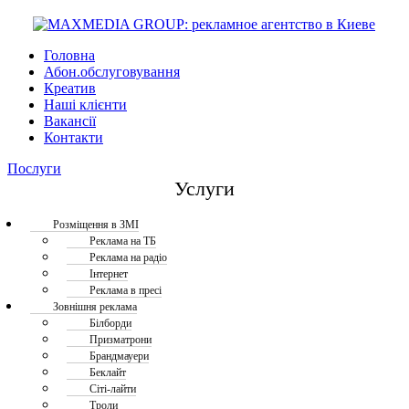
Головна
Абон.обслуговування
Креатив
Наші клієнти
Вакансії
Контакти
Послуги
Услуги
Розміщення в ЗМІ
Реклама на ТБ
Реклама на радіо
Інтернет
Реклама в пресі
Зовнішня реклама
Білборди
Призматрони
Брандмауери
Беклайт
Сіті-лайти
Троли