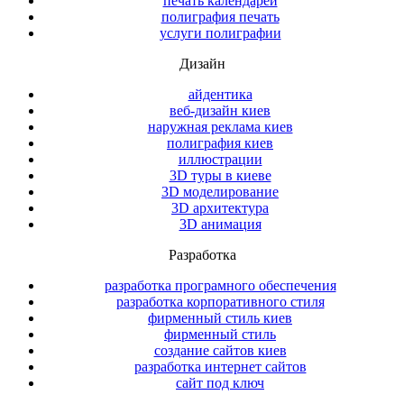
печать календарей
полиграфия печать
услуги полиграфии
Дизайн
айдентика
веб-дизайн киев
наружная реклама киев
полиграфия киев
иллюстрации
3D туры в киеве
3D моделирование
3D архитектура
3D анимация
Разработка
разработка програмного обеспечения
разработка корпоративного стиля
фирменный стиль киев
фирменный стиль
создание сайтов киев
разработка интернет сайтов
сайт под ключ