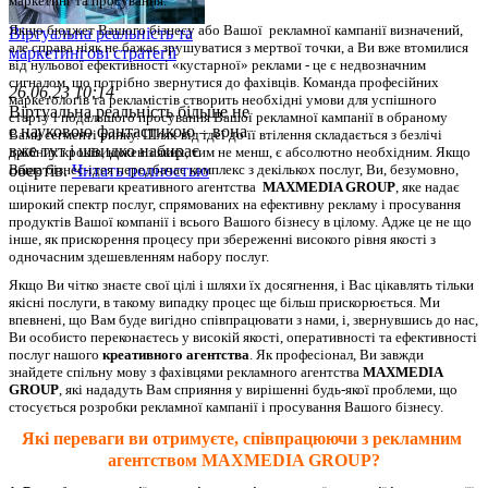
маркетинг та просування.
Якщо бюджет Вашого бізнесу або Вашої  рекламної кампанії визначений, 
Віртуальна реальність та
але справа ніяк не бажає зрушуватися з мертвої точки, а Ви вже втомилися 
маркетингові стратегії
від нульової ефективності «кустарної» реклами - це є недвозначним 
сигналом, що потрібно звернутися до фахівців. Команда професійних 
26.06.23 10:14
маркетологів та рекламістів створить необхідні умови для успішного 
Віртуальна реальність більше не
старту і подальшого просування Вашої рекламної кампанії в обраному 
є науковою фантастикою – вона
Вами сегменті ринку. Шлях від ідеї до її втілення складається з безлічі 
вже тут і швидко набирає
дрібних кроків, кожен з яких, тим не менш, є абсолютно необхідним. 
Якщо 
Ваша бізнес-ідея передбачає комплекс з декількох послуг, Ви, безумовно, 
обертів.
Читать полностью
оціните переваги креативного агентства  
MAXMEDIA GROUP
, яке надає 
широкий спектр послуг, спрямованих на ефективну рекламу і просування 
продуктів Вашої компанії і всього Вашого бізнесу в цілому. Адже це не що 
інше, як прискорення процесу при збереженні високого рівня якості з 
одночасним здешевленням набору послуг.
Якщо Ви чітко знаєте свої цілі і шляхи їх досягнення, і Вас цікавлять тільки 
якісні послуги, в такому випадку процес ще більш прискорюється. Ми 
впевнені, що Вам буде вигідно співпрацювати з нами, і, звернувшись до нас, 
Ви особисто переконаєтесь у високій якості, оперативності та ефективності 
послуг нашого 
креативного агентства
. Як професіонал, Ви завжди 
знайдете спільну мову з фахівцями рекламного агентства 
MAXMEDIA 
GROUP
, які нададуть Вам сприяння у вирішенні будь-якої проблеми, що 
стосується розробки рекламної кампанії і просування Вашого бізнесу.
Які переваги ви отримуєте, співпрацюючи з рекламним 
агентством 
MAXMEDIA GROUP?