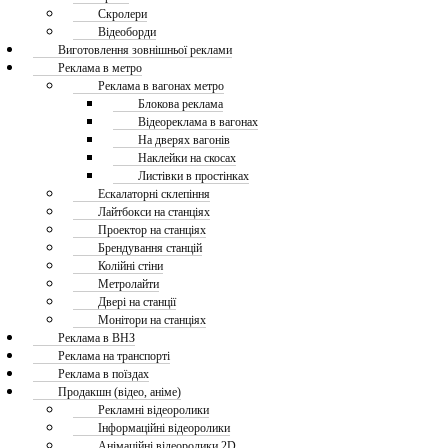
Скролери
Відеоборди
Виготовлення зовнішньої реклами
Реклама в метро
Реклама в вагонах метро
Блокова реклама
Відеореклама в вагонах
На дверях вагонів
Наклейки на скосах
Листівки в простінках
Ескалаторні склепіння
Лайтбокси на станціях
Проектор на станціях
Брендування станцій
Колійні стіни
Метролайти
Двері на станції
Монітори на станціях
Реклама в ВНЗ
Реклама на транспорті
Реклама в поїздах
Продакшн (відео, аніме)
Рекламні відеоролики
Інформаційні відеоролики
Анімаційні відеоролики 2D