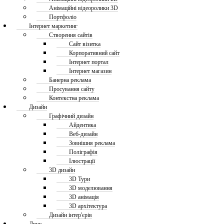
Анімаційні відеоролики 3D
Портфоліо
Інтернет маркетинг
Створення сайтів
Сайт візитка
Корпоративний сайт
Інтернет портал
Інтернет магазин
Банерна реклама
Просування сайту
Контекстна реклама
Дизайн
Графічний дизайн
Айдентика
Веб-дизайн
Зовнішня реклама
Поліграфія
Ілюстрації
3D дизайн
3D Тури
3D моделювання
3D анімація
3D архітектура
Дизайн інтер'єрів