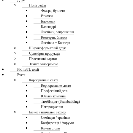
Друк
Поліграфія
Флаєра, буклети
Візитки
Блокноти
Календарі
Листівки, запрошення
Конверти, бланки
Листівка + Конверт
Широкоформатний друк
Сувенірна продукція
Пластикові картки
Захист голограмою
PR і BTL-акції
Event
Корпоративні свята
Корпоративне свято
Професійний день
Ювілей компанії
Тимбілдінг (Teambuilding)
Нагородження
Бізнес / навчальні заходи
Семінари / тренінги
Конференції / форуми
Круглі столи