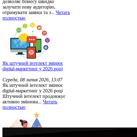
дозволяє бізнесу швидко
залучати нову аудиторію,
отримувати заявки та з...
Читать
полностью
Як штучний інтелект змінює
digital-маркетинг у 2026 році
Середа, 08 липня 2026, 13:07
Як штучний інтелект змінює
digital-маркетинг у 2026 році
Штучний інтелект продовжує
активно змінюва...
Читать
полностью