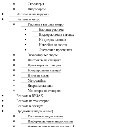
Скроллеры
Видеоборды
Изготовление наружки
Реклама в метро
Реклама в вагонах метро
Блочная реклама
Видеореклама в вагонах
На дверях вагонов
Наклейки на скосах
Листовки в простенках
Эскалаторные своды
Лайтбоксы на станциях
Проекторы на станциях
Брендирование станций
Путевые стены
Метролайты
Двери на станции
Мониторы на станциях
Реклама в ВУЗАХ
Реклама на транспорте
Реклама в поездах
Продакшн (видео, аниме)
Рекламные видеоролики
Информационные видеоролики
Анимационные видеоролики 2D