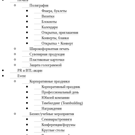
Печать
Полиграфия
Флаера, буклеты
Визитки
Блокноты
Календари
Открытки, приглашения
Конверты, бланки
Открытка + Конверт
Широкоформатная печать
Сувенирная продукция
Пластиковые карточки
Защита голограммой
PR и BTL-акции
Event
Корпоративные праздники
Корпоративный праздник
Профессиональный день
Юбилей компании
Тимбилдинг (Teambuilding)
Награждения
Бизнес/учебные мероприятия
Семинары/тренинги
Конференции/форумы
Круглые столы