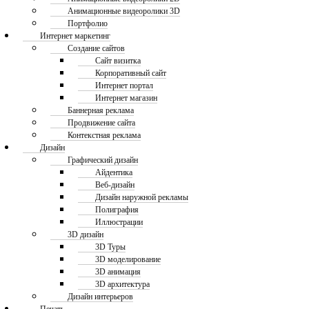
Анимационные видеоролики 3D
Портфолио
Интернет маркетинг
Создание сайтов
Сайт визитка
Корпоративный сайт
Интернет портал
Интернет магазин
Баннерная реклама
Продвижение сайта
Контекстная реклама
Дизайн
Графический дизайн
Айдентика
Веб-дизайн
Дизайн наружной рекламы
Полиграфия
Иллюстрации
3D дизайн
3D Туры
3D моделирование
3D анимация
3D архитектура
Дизайн интерьеров