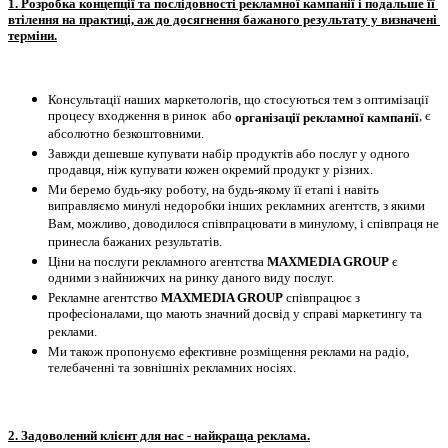
1. Розробка концепції та послідовності рекламної кампанії і подальше її 
втілення на практиці, аж до досягнення бажаного результату у визначені 
терміни.
Консультації наших маркетологів, що стосуються тем з оптимізації 
процесу входження в ринок  або 
, є 
організації рекламної кампанії
абсолютно безкоштовними.
Завжди дешевше купувати набір продуктів або послуг у одного 
продавця, ніж купувати кожен окремий продукт у різних.
Ми беремо будь-яку роботу, на будь-якому її етапі і навіть 
виправляємо минулі недоробки інших рекламних агентств, з якими 
Вам, можливо, доводилося співпрацювати в минулому, і співпраця не 
принесла бажаних результатів.
Ціни на послуги рекламного агентства 
MAXMEDIA GROUP
 є 
одними з найнижчих на ринку даного виду послуг.
Рекламне агентство 
MAXMEDIA GROUP
 співпрацює з 
професіоналами, що мають значний досвід у справі маркетингу та 
реклами.
Ми також пропонуємо ефективне розміщення реклами на радіо, 
телебаченні та зовнішніх рекламних носіях.
2. Задоволений клієнт для нас - найкраща реклама.