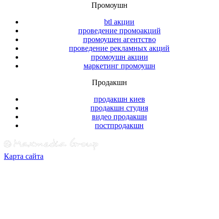
Промоушн
btl акции
проведение промоакций
промоушен агентство
проведение рекламных акций
промоушн акции
маркетинг промоушн
Продакшн
продакшн киев
продакшн студия
видео продакшн
постпродакшн
Карта сайта