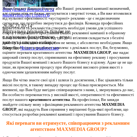
маркетинг та просування.
Якщо бюджет Вашого бізнесу або Вашої  рекламної кампанії визначений, 
Віртуальна реальність та
але справа ніяк не бажає зрушуватися з мертвої точки, а Ви вже втомилися 
маркетингові стратегії
від нульової ефективності «кустарної» реклами - це є недвозначним 
сигналом, що потрібно звернутися до фахівців. Команда професійних 
26.06.23 10:14
маркетологів та рекламістів створить необхідні умови для успішного 
Віртуальна реальність більше не
старту і подальшого просування Вашої рекламної кампанії в обраному 
є науковою фантастикою – вона
Вами сегменті ринку. Шлях від ідеї до її втілення складається з безлічі 
вже тут і швидко набирає
дрібних кроків, кожен з яких, тим не менш, є абсолютно необхідним. 
Якщо 
Ваша бізнес-ідея передбачає комплекс з декількох послуг, Ви, безумовно, 
обертів.
Читать полностью
оціните переваги креативного агентства  
MAXMEDIA GROUP
, яке надає 
широкий спектр послуг, спрямованих на ефективну рекламу і просування 
продуктів Вашої компанії і всього Вашого бізнесу в цілому. Адже це не що 
інше, як прискорення процесу при збереженні високого рівня якості з 
одночасним здешевленням набору послуг.
Якщо Ви чітко знаєте свої цілі і шляхи їх досягнення, і Вас цікавлять тільки 
якісні послуги, в такому випадку процес ще більш прискорюється. Ми 
впевнені, що Вам буде вигідно співпрацювати з нами, і, звернувшись до нас, 
Ви особисто переконаєтесь у високій якості, оперативності та ефективності 
послуг нашого 
креативного агентства
. Як професіонал, Ви завжди 
знайдете спільну мову з фахівцями рекламного агентства 
MAXMEDIA 
GROUP
, які нададуть Вам сприяння у вирішенні будь-якої проблеми, що 
стосується розробки рекламної кампанії і просування Вашого бізнесу.
Які переваги ви отримуєте, співпрацюючи з рекламним 
агентством 
MAXMEDIA GROUP?