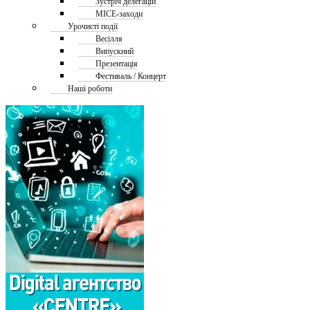
Зустріч делегацій
MICE-заходи
Урочисті події
Весілля
Випускний
Презентація
Фестиваль / Концерт
Наші роботи