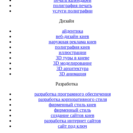
печать календарей
полиграфия печать
услуги полиграфии
Дизайн
айдентика
веб-дизайн киев
наружная реклама киев
полиграфия киев
иллюстрации
3D туры в киеве
3D моделирование
3D архитектура
3D анимация
Разработка
разработка програмного обеспечения
разработка корпоративного стиля
фирменный стиль киев
фирменный стиль
создание сайтов киев
разработка интернет сайтов
сайт под ключ