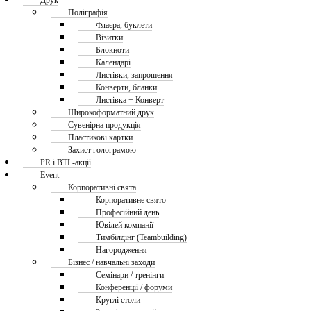
Друк
Поліграфія
Флаєра, буклети
Візитки
Блокноти
Календарі
Листівки, запрошення
Конверти, бланки
Листівка + Конверт
Широкоформатний друк
Сувенірна продукція
Пластикові картки
Захист голограмою
PR і BTL-акції
Event
Корпоративні свята
Корпоративне свято
Професійний день
Ювілей компанії
Тимбілдінг (Teambuilding)
Нагородження
Бізнес / навчальні заходи
Семінари / тренінги
Конференції / форуми
Круглі столи