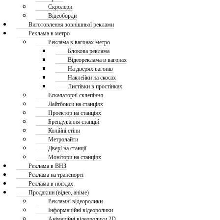
Скролери
Відеоборди
Виготовлення зовнішньої реклами
Реклама в метро
Реклама в вагонах метро
Блокова реклама
Відеореклама в вагонах
На дверях вагонів
Наклейки на скосах
Листівки в простінках
Ескалаторні склепіння
Лайтбокси на станціях
Проектор на станціях
Брендування станцій
Колійні стіни
Метролайти
Двері на станції
Монітори на станціях
Реклама в ВНЗ
Реклама на транспорті
Реклама в поїздах
Продакшн (відео, аніме)
Рекламні відеоролики
Інформаційні відеоролики
Анімаційні відеоролики 2D