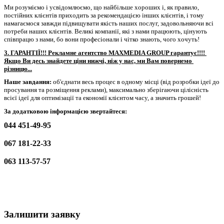
Ми розуміємо і усвідомлюємо, що найбільше хороших і, як правило, 
постійних клієнтів приходить за рекомендацією інших клієнтів, і тому 
намагаємося завжди підвищувати якість наших послуг, задовольняючи всі 
потреби наших клієнтів. Великі компанії, які з нами працюють, цінують 
співпрацю з нами, бо вони професіонали і чітко знають, чого хочуть!
3. ГАРАНТІЇ!!! Рекламне агентство MAXMEDIA GROUP гарантує!!!! 
Якщо Ви десь знайдете ціни нижчі, ніж у нас, ми Вам повернемо 
різницю...
Наше завдання:
 об'єднати весь процес 
в одному місці (
від розробки ідеї до 
просування та розміщення реклами), максимально зберігаючи цілісність 
всієї ідеї для оптимізації та економії клієнтом часу, а значить грошей!
За додатковою інформацією звертайтеся:
044 451-49-95
067 181-22-33
063 113-57-57
Залишити заявку