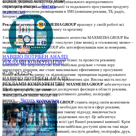
Новий формат контенту може
компанії, починаючи від створення унікального корпоративного 
отримати високі...
Читать
стилю, розробки рекламної кампанії та подальшого просування продукту 
полностью
на ринок, закінчуючи розміщенням в ЗМІ (зовнішня реклама, ТБ, радіо, 
Інтернет, преса, тощо). 
Рекламне агентство MAXMEDIA GROUP
 враховує у своїй роботі всі 
напрямки ефективного маркетингу та креативу.
З повним переліком послуг рекламного агентства MAXMEDIA GROUP Ви 
можете ознайомитися в меню: «послуги» (ліве меню), в «головному меню» - 
на сторінці MAXMEDIA GROUP або зателефонувавши нам за номерами, 
вказаними на сторінці: «контакти».
НАВІЩО ПОТРІБЕН АНАЛІЗ
Отже, Ви вирішили відкрити власний бізнес та провести рекламну 
РЕКЛАМИ КОНКУРЕНТІВ?
кампанію. 
Ми запропонуємо Вам найбільш доцільне з точки зору 
маркетингу рішення, яке стане максимально ефективним у просуванні 
07.06.24 12:52
Вашої компанії на ринку та  відповідатиме  принципам індивідуального 
НАВІЩО ПОТРІБЕН АНАЛІЗ
підходу, високої оперативності та прийнятних цін. Висока якість послуг 
РЕКЛАМИ КОНКУРЕНТІВ?
рекламного агентства повного циклу 
MAXMEDIA GROUP
 забезпечується 
Щоб зрозуміти, де саме
злагодженою роботою команди досвідчених фахівців в області реклами, 
маркетингу, рекламного та корпоративного дизайну, поліграфії.
знаходиться ваше місце на
ринку,...
Читать полностью
Рекламне агентство 
MAXMEDIA GROUP
 ставить перед своїм колективом 
завдання забезпечити клієнту всі необхідні послуги в сфері реклами, 
маркетингу та просування. Завдяки такому підходу, виключається 
необхідність пошуку будь-яких додаткових послуг. Це забезпечує 
максимальну цілісність втілення всієї ідеї Вашої рекламної кампанії. Крім 
того, ми пропонуємо своїм клієнтам найбільш доступні ціни на такі види 
послуг, як розробка рекламної кампанії, послуги дизайну, поліграфія, друк, 