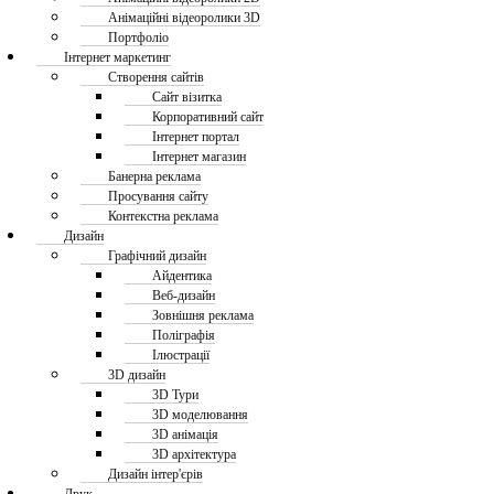
Анімаційні відеоролики 3D
Портфоліо
Інтернет маркетинг
Створення сайтів
Сайт візитка
Корпоративний сайт
Інтернет портал
Інтернет магазин
Банерна реклама
Просування сайту
Контекстна реклама
Дизайн
Графічний дизайн
Айдентика
Веб-дизайн
Зовнішня реклама
Поліграфія
Ілюстрації
3D дизайн
3D Тури
3D моделювання
3D анімація
3D архітектура
Дизайн інтер'єрів