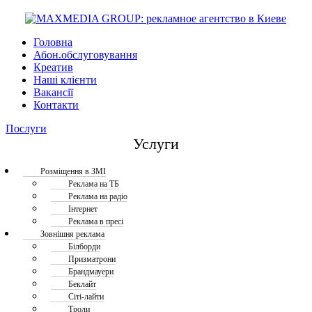
Головна
Абон.обслуговування
Креатив
Наші клієнти
Вакансії
Контакти
Послуги
Услуги
Розміщення в ЗМІ
Реклама на ТБ
Реклама на радіо
Інтернет
Реклама в пресі
Зовнішня реклама
Білборди
Призматрони
Брандмауери
Беклайт
Сіті-лайти
Троли