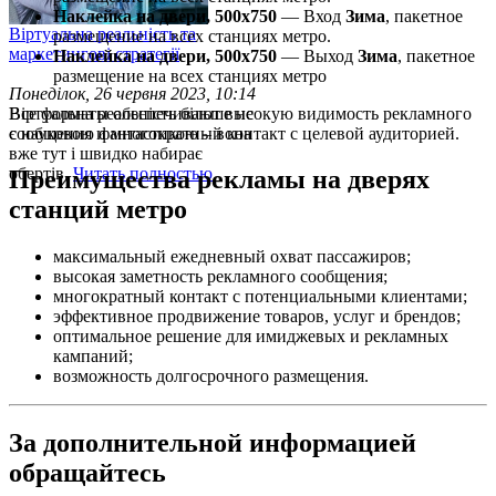
Наклейка на двери, 500х750
— Вход
Зима
, пакетное
Віртуальна реальність та
размещение на всех станциях метро.
маркетингові стратегії
Наклейка на двери, 500х750
— Выход
Зима
, пакетное
размещение на всех станциях метро
Понеділок, 26 червня 2023, 10:14
Все форматы обеспечивают высокую видимость рекламного
Віртуальна реальність більше не
сообщения и многократный контакт с целевой аудиторией.
є науковою фантастикою – вона
вже тут і швидко набирає
обертів.
Читать полностью
Преимущества рекламы на дверях
станций метро
максимальный ежедневный охват пассажиров;
высокая заметность рекламного сообщения;
многократный контакт с потенциальными клиентами;
эффективное продвижение товаров, услуг и брендов;
оптимальное решение для имиджевых и рекламных
кампаний;
возможность долгосрочного размещения.
За дополнительной информацией
обращайтесь