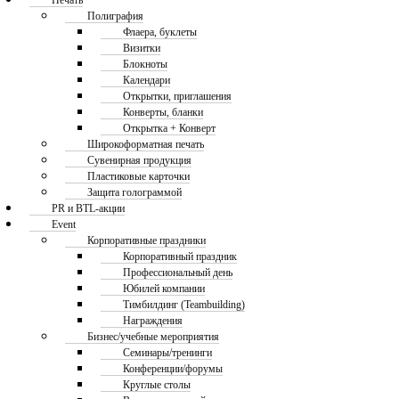
Печать
Полиграфия
Флаера, буклеты
Визитки
Блокноты
Календари
Открытки, приглашения
Конверты, бланки
Открытка + Конверт
Широкоформатная печать
Сувенирная продукция
Пластиковые карточки
Защита голограммой
PR и BTL-акции
Event
Корпоративные праздники
Корпоративный праздник
Профессиональный день
Юбилей компании
Тимбилдинг (Teambuilding)
Награждения
Бизнес/учебные мероприятия
Семинары/тренинги
Конференции/форумы
Круглые столы