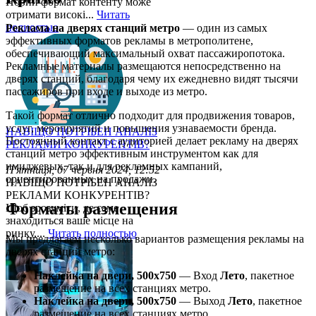
Новий формат контенту може
отримати високі...
Читать
полностью
Реклама на дверях станций метро
— один из самых
эффективных форматов рекламы в метрополитене,
обеспечивающий максимальный охват пассажиропотока.
Рекламные материалы размещаются непосредственно на
дверях станций, благодаря чему их ежедневно видят тысячи
пассажиров при входе и выходе из метро.
Такой формат отлично подходит для продвижения товаров,
услуг, мероприятий и повышения узнаваемости бренда.
НАВІЩО ПОТРІБЕН АНАЛІЗ
Постоянный контакт с аудиторией делает рекламу на дверях
РЕКЛАМИ КОНКУРЕНТІВ?
станций метро эффективным инструментом как для
имиджевых, так и для рекламных кампаний,
П'ятниця, 07 червня 2024, 12:52
ориентированных на продажи.
НАВІЩО ПОТРІБЕН АНАЛІЗ
РЕКЛАМИ КОНКУРЕНТІВ?
Форматы размещения
Щоб зрозуміти, де саме
знаходиться ваше місце на
ринку,...
Читать полностью
Мы предлагаем несколько вариантов размещения рекламы на
дверях станций метро:
Наклейка на двери, 500х750
— Вход
Лето
, пакетное
размещение на всех станциях метро.
Наклейка на двери, 500х750
— Выход
Лето
, пакетное
размещение на всех станциях метро.