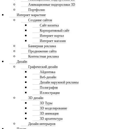
Анимационные видеоролики 3D
Портфолио
Интернет маркетинг
Создание сайтов
Сайт визитка
Корпоративный сайт
Интернет портал
Интернет магазин
Баннерная реклама
Продвижение сайта
Контекстная реклама
Дизайн
Графический дизайн
Айдентика
Веб-дизайн
Дизайн наружной рекламы
Полиграфия
Иллюстрации
3D дизайн
3D Туры
3D моделирование
3D анимация
3D архитектура
Дизайн интерьеров