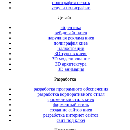
полиграфия печать
услуги полиграфии
Дизайн
айдентика
веб-дизайн киев
наружная реклама киев
полиграфия киев
иллюстрации
3D туры в киеве
3D моделирование
3D архитектура
3D анимация
Разработка
разработка програмного обеспечения
разработка корпоративного стиля
фирменный стиль киев
фирменный стиль
создание сайтов киев
разработка интернет сайтов
сайт под ключ