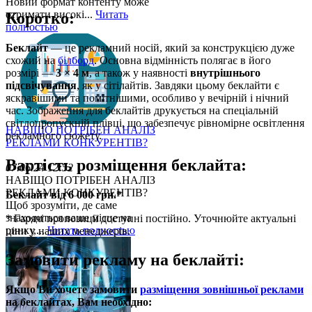
Новий формат контенту може
отримати високі...
Читать
Коротко:
полностью
Беклайт
— це рекламний носій, який за конструкцією дуже
схожий на
білборд
. Основна відмінність полягає в його
розмірі —
3 × 4 м
, а також у наявності
внутрішнього
підсвічування
, як у сітілайтів. Завдяки цьому беклайти є
яскравішими та помітнішими, особливо у вечірній і нічний
час. Зображення для беклайтів друкується на спеціальній
світлопропускній плівці, що забезпечує рівномірне освітлення
НАВІЩО ПОТРІБЕН АНАЛІЗ
рекламного сюжету.
РЕКЛАМИ КОНКУРЕНТІВ?
Вартість розміщення беклайта:
07.06.24 12:52
НАВІЩО ПОТРІБЕН АНАЛІЗ
РЕКЛАМИ КОНКУРЕНТІВ?
Беклайт від 6 000 грн.*
Щоб зрозуміти, де саме
знаходиться ваше місце на
* Гарячі пропозиції доступні постійно. Уточнюйте актуальні
ринку,...
Читать полностью
ціни у наших менеджерів.
Замовити рекламу на беклайті:
Якщо Ви хочете замовити
разміщення зовнішньої реклами
на беклайтах, Вам необхідно: