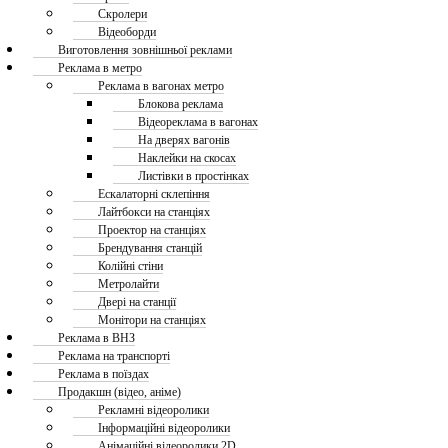
Скролери
Відеоборди
Виготовлення зовнішньої реклами
Реклама в метро
Реклама в вагонах метро
Блокова реклама
Відеореклама в вагонах
На дверях вагонів
Наклейки на скосах
Листівки в простінках
Ескалаторні склепіння
Лайтбокси на станціях
Проектор на станціях
Брендування станцій
Колійні стіни
Метролайти
Двері на станції
Монітори на станціях
Реклама в ВНЗ
Реклама на транспорті
Реклама в поїздах
Продакшн (відео, аніме)
Рекламні відеоролики
Інформаційні відеоролики
Анімаційні відеоролики 2D