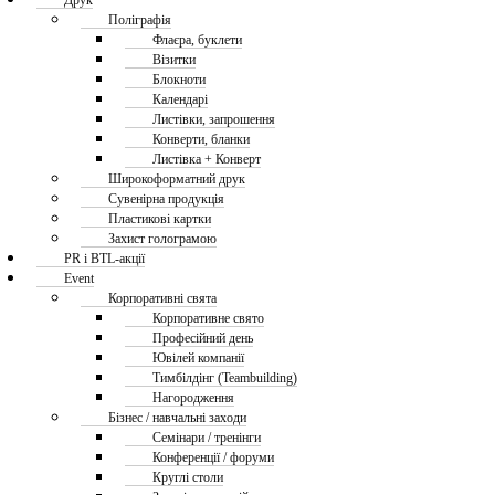
Друк
Поліграфія
Флаєра, буклети
Візитки
Блокноти
Календарі
Листівки, запрошення
Конверти, бланки
Листівка + Конверт
Широкоформатний друк
Сувенірна продукція
Пластикові картки
Захист голограмою
PR і BTL-акції
Event
Корпоративні свята
Корпоративне свято
Професійний день
Ювілей компанії
Тимбілдінг (Teambuilding)
Нагородження
Бізнес / навчальні заходи
Семінари / тренінги
Конференції / форуми
Круглі столи