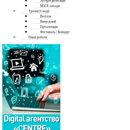
Зустріч делегацій
MICE-заходи
Урочисті події
Весілля
Випускний
Презентація
Фестиваль / Концерт
Наші роботи