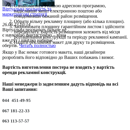
Ознайомитися з нашою адресною програмою,
Віртуальна реальність та
надіславши запит електронною поштою або
маркетингові стратегії
повідомивши бажаний район розміщення.
Обрати вільну рекламну площину (або кілька площин).
26.06.23 10:14
Забронювати площину гарантійним листом і здійснити
Віртуальна реальність більше не
передоплату. Вартість розміщення залежить від місця
є науковою фантастикою – вона
розташування конструкції та періоду рекламної кампанії.
вже тут і швидко набирає
Надати рекламний макет для друку та розміщення.
обертів.
Читать полностью
Якщо у Вас немає готового макета, наші дизайнери
розроблять його відповідно до Ваших побажань і вимог.
Вартість виготовлення постера не входить у вартість
оренди рекламної конструкції.
Наші менеджери із задвеленням дадуть відповідь на всі
Ваші запитання:
044 451-49-95
067 181-22-33
063 113-57-57