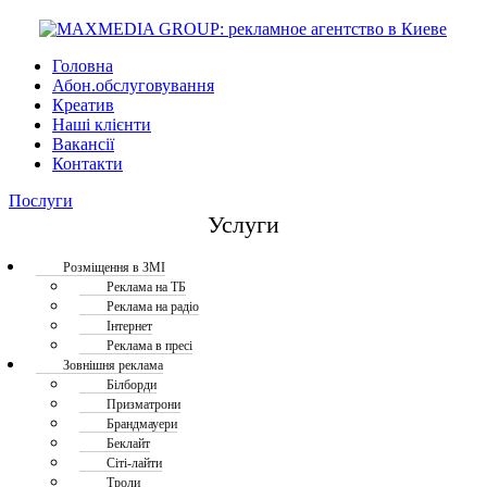
Головна
Абон.обслуговування
Креатив
Наші клієнти
Вакансії
Контакти
Послуги
Услуги
Розміщення в ЗМІ
Реклама на ТБ
Реклама на радіо
Інтернет
Реклама в пресі
Зовнішня реклама
Білборди
Призматрони
Брандмауери
Беклайт
Сіті-лайти
Троли