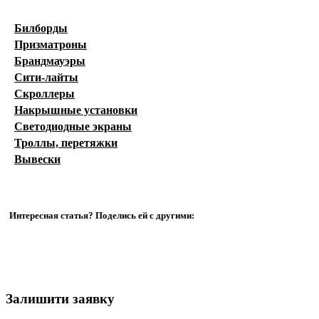
Билборды
Призматроны
Брандмауэры
Сити-лайты
Скроллеры
Накрышные установки
Светодиодные экраны
Троллы, перетяжки
Вывески
Интересная статья? Поделись ей с другими:
Залишити заявку