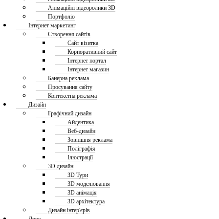
Анімаційні відеоролики 3D
Портфоліо
Інтернет маркетинг
Створення сайтів
Сайт візитка
Корпоративний сайт
Інтернет портал
Інтернет магазин
Банерна реклама
Просування сайту
Контекстна реклама
Дизайн
Графічний дизайн
Айдентика
Веб-дизайн
Зовнішня реклама
Поліграфія
Ілюстрації
3D дизайн
3D Тури
3D моделювання
3D анімація
3D архітектура
Дизайн інтер'єрів