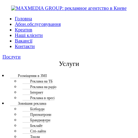
Головна
Абон.обслуговування
Креатив
Наші клієнти
Вакансії
Контакти
Послуги
Услуги
Розміщення в ЗМІ
Реклама на ТБ
Реклама на радіо
Інтернет
Реклама в пресі
Зовнішня реклама
Білборди
Призматрони
Брандмауери
Беклайт
Сіті-лайти
Троли