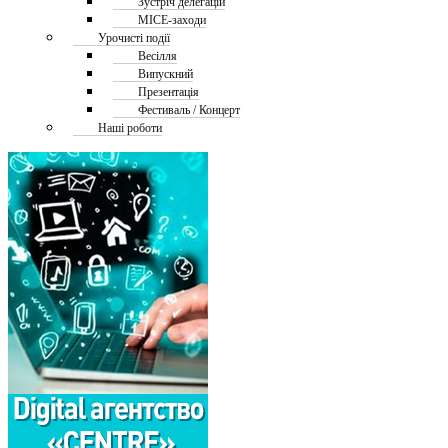
Зустріч делегацій
MICE-заходи
Урочисті події
Весілля
Випускний
Презентація
Фестиваль / Концерт
Наші роботи