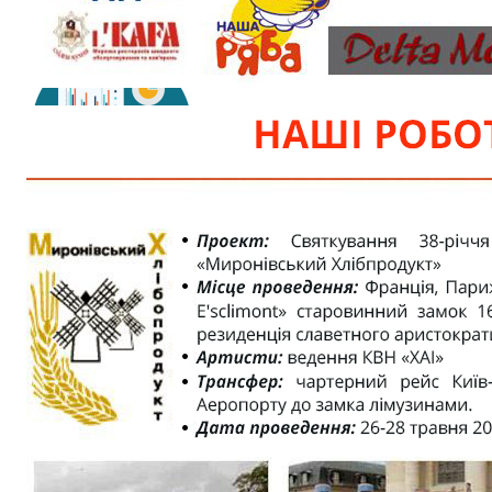
Новий формат контенту може
отримати високі...
Читать
полностью
НАВІЩО ПОТРІБЕН АНАЛІЗ
РЕКЛАМИ КОНКУРЕНТІВ?
07.06.24 12:52
НАВІЩО ПОТРІБЕН АНАЛІЗ
РЕКЛАМИ КОНКУРЕНТІВ?
Щоб зрозуміти, де саме
знаходиться ваше місце на
ринку,...
Читать полностью