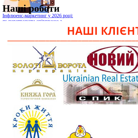
Наші роботи
Інфлюенс-маркетинг у 2026 році:
як перетворити співпрацю з
блогерами на реальні продажі
08.07.26 11:14
Інфлюенс-маркетинг у 2026 році:
чому співпраця з блогерами не
приносить продажів і як це
змінити Ін...
Читать полностью
Як тестувати контент-гіпотези:
фреймворк для SMM-команди
07.07.26 14:10
Як тестувати контент-гіпотези:
фреймворк для SMM-команди