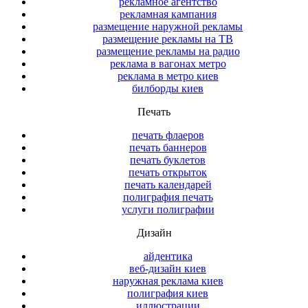
рекламное агентство
рекламная кампания
размещение наружной рекламы
размещение рекламы на ТВ
размещение рекламы на радио
реклама в вагонах метро
реклама в метро киев
билборды киев
Печать
печать флаеров
печать баннеров
печать буклетов
печать открыток
печать календарей
полиграфия печать
услуги полиграфии
Дизайн
айдентика
веб-дизайн киев
наружная реклама киев
полиграфия киев
иллюстрации