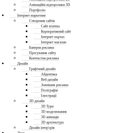
Анімаційні відеоролики 3D
Портфоліо
Інтернет маркетинг
Створення сайтів
Сайт візитка
Корпоративний сайт
Інтернет портал
Інтернет магазин
Банерна реклама
Просування сайту
Контекстна реклама
Дизайн
Графічний дизайн
Айдентика
Веб-дизайн
Зовнішня реклама
Поліграфія
Ілюстрації
3D дизайн
3D Тури
3D моделювання
3D анімація
3D архітектура
Дизайн інтер'єрів