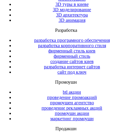
3D туры в киеве
3D моделирование
3D архитектура
3D анимация
Разработка
разработка програмного обеспечения
разработка корпоративного стиля
фирменный стиль киев
фирменный стиль
создание сайтов киев
разработка интернет сайтов
сайт под ключ
Промоушн
btl акции
проведение промоакций
промоушен агентство
проведение рекламных акций
промоушн акции
маркетинг промоушн
Продакшн