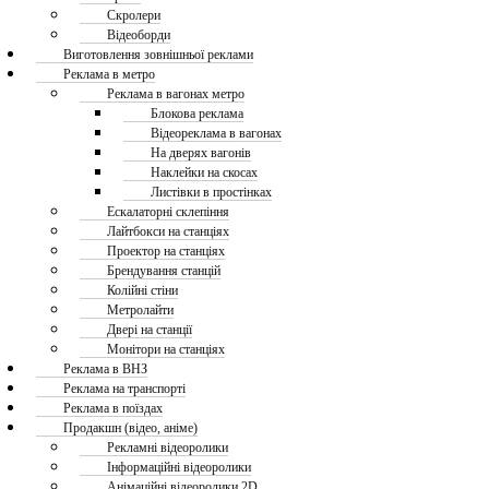
Скролери
Відеоборди
Виготовлення зовнішньої реклами
Реклама в метро
Реклама в вагонах метро
Блокова реклама
Відеореклама в вагонах
На дверях вагонів
Наклейки на скосах
Листівки в простінках
Ескалаторні склепіння
Лайтбокси на станціях
Проектор на станціях
Брендування станцій
Колійні стіни
Метролайти
Двері на станції
Монітори на станціях
Реклама в ВНЗ
Реклама на транспорті
Реклама в поїздах
Продакшн (відео, аніме)
Рекламні відеоролики
Інформаційні відеоролики
Анімаційні відеоролики 2D