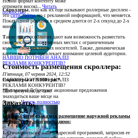
Новий формат контенту може
отримати високі...
Читать
Скроллеры
, или как их еще называют роллерные дисплеи -
полностью
это
сити-лайты
, но с рекламной информацией, что меняется.
Показ одной рекламы в среднем длится от 2-х секунд до 2-х
минут.
Т
акие приспособления дают вам возможность разместить
свою рекламу в популярных местах с ограниченным
количеством рекламных носителей. Также, динамическая
картинка лучше привлекает внимание целевой аудитории.
НАВІЩО ПОТРІБЕН АНАЛІЗ
РЕКЛАМИ КОНКУРЕНТІВ?
Стоимость размещения скроллера:
П'ятниця, 07 червня 2024, 12:52
Скроллеры от 5 000 грн.*
НАВІЩО ПОТРІБЕН АНАЛІЗ
РЕКЛАМИ КОНКУРЕНТІВ?
*Внимание! Действуют акционные предложения
Щоб зрозуміти, де саме
знаходиться ваше місце на
Заказать:
ринку,...
Читать полностью
Если вы хотите заказать размещение наружной рекламы
на скроллере, вам необходимо:
1.
Ознакомиться с нашей адресной программой, запросив ее