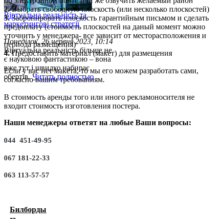
по электронной почте или же озвучить желаемый район
2.
Выбрать свободную плоскость (или несколько плоскостей)
Віртуальна реальність та
3.
Забронировать плоскость гарантийным письмом и сделать
маркетингові стратегії
предоплату (стоимость плоскостей на даный момент можно
уточнить у менеджера- все зависит от месторасположения и
Понеділок, 26 червня 2023, 10:14
периода размещения)
Віртуальна реальність більше не
4.
Предоставить материал (макет) для размещения
є науковою фантастикою – вона
вже тут і швидко набирає
Если у вас нет макета, то мы его можем разработать сами,
обертів.
Читать полностью
согласно вашим требованиям.
В стоимость аренды того или иного рекламоносителя не
входит стоимость изготовления постера.
Наши менеджеры ответят на любые Ваши вопросы:
044 451-49-95
067 181-22-33
063 113-57-57
Билборды