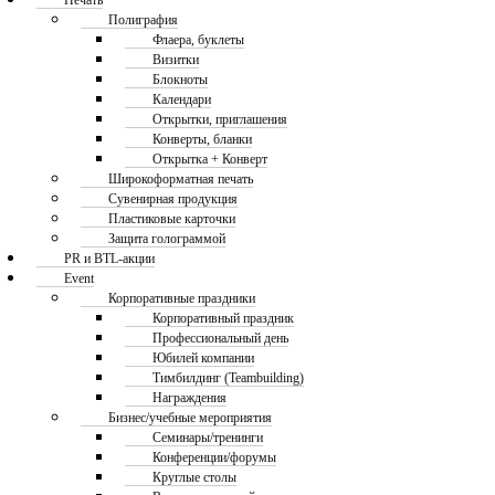
Печать
Полиграфия
Флаера, буклеты
Визитки
Блокноты
Календари
Открытки, приглашения
Конверты, бланки
Открытка + Конверт
Широкоформатная печать
Сувенирная продукция
Пластиковые карточки
Защита голограммой
PR и BTL-акции
Event
Корпоративные праздники
Корпоративный праздник
Профессиональный день
Юбилей компании
Тимбилдинг (Teambuilding)
Награждения
Бизнес/учебные мероприятия
Семинары/тренинги
Конференции/форумы
Круглые столы