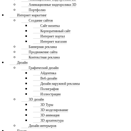
Анимационные видеоролики 3D
Портфолио
Интернет маркетинг
Создание сайтов
Сайт визитка
Корпоративный сайт
Интернет портал
Интернет магазин
Баннерная реклама
Продвижение сайта
Контекстная реклама
Дизайн
Графический дизайн
Айдентика
Веб-дизайн
Дизайн наружной рекламы
Полиграфия
Иллюстрации
3D дизайн
3D Туры
3D моделирование
3D анимация
3D архитектура
Дизайн интерьеров