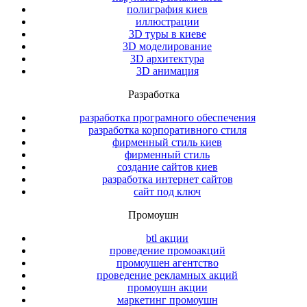
полиграфия киев
иллюстрации
3D туры в киеве
3D моделирование
3D архитектура
3D анимация
Разработка
разработка програмного обеспечения
разработка корпоративного стиля
фирменный стиль киев
фирменный стиль
создание сайтов киев
разработка интернет сайтов
сайт под ключ
Промоушн
btl акции
проведение промоакций
промоушен агентство
проведение рекламных акций
промоушн акции
маркетинг промоушн