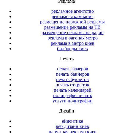
Реклама
рекламное агентство
рекламная кампания
размещение наружной рекламы
размещение рекламы на ТВ
размещение рекламы на радио
реклама в вагонах метро
реклама в метро киев
билборды киев
Печать
печать флаеров
печать баннеров
печать буклетов
печать открыток
печать календарей
полиграфия печать
услуги полиграфии
Дизайн
айдентика
веб-дизайн киев
наружная реклама киев