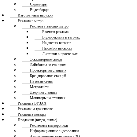
Скроллеры
Видеоборды
Изготовление наружки
Реклама в метро
Реклама в вагонах метро
Блочная реклама
Видеореклама в вагонах
На дверях вагонов
Наклейки на скосах
Листовки в простенках
Эскалаторные своды
Лайтбоксы на станциях
Проекторы на станциях
Брендирование станций
Путевые стены
Метролайты
Двери на станции
Мониторы на станциях
Реклама в ВУЗАХ
Реклама на транспорте
Реклама в поездах
Продакшн (видео, аниме)
Рекламные видеоролики
Информационные видеоролики
Анимационные видеоролики 2D