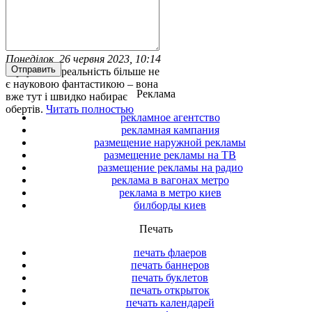
Віртуальна реальність та
маркетингові стратегії
Понеділок, 26 червня 2023, 10:14
Віртуальна реальність більше не
є науковою фантастикою – вона
Реклама
вже тут і швидко набирає
обертів.
Читать полностью
рекламное агентство
рекламная кампания
размещение наружной рекламы
размещение рекламы на ТВ
размещение рекламы на радио
реклама в вагонах метро
реклама в метро киев
билборды киев
Печать
печать флаеров
печать баннеров
печать буклетов
печать открыток
печать календарей