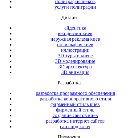
полиграфия печать
услуги полиграфии
Дизайн
айдентика
веб-дизайн киев
наружная реклама киев
полиграфия киев
иллюстрации
3D туры в киеве
3D моделирование
3D архитектура
3D анимация
Разработка
разработка програмного обеспечения
разработка корпоративного стиля
фирменный стиль киев
фирменный стиль
создание сайтов киев
разработка интернет сайтов
сайт под ключ
Промоушн