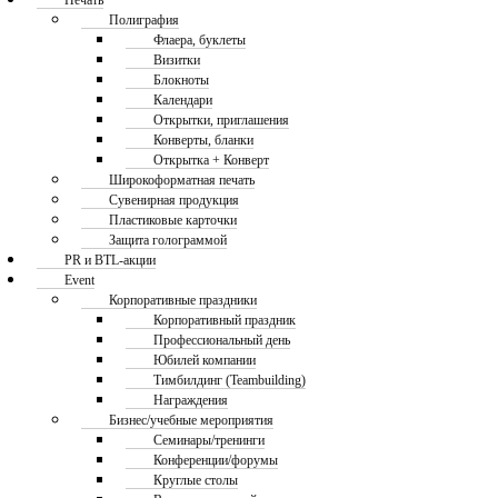
Печать
Полиграфия
Флаера, буклеты
Визитки
Блокноты
Календари
Открытки, приглашения
Конверты, бланки
Открытка + Конверт
Широкоформатная печать
Сувенирная продукция
Пластиковые карточки
Защита голограммой
PR и BTL-акции
Event
Корпоративные праздники
Корпоративный праздник
Профессиональный день
Юбилей компании
Тимбилдинг (Teambuilding)
Награждения
Бизнес/учебные мероприятия
Семинары/тренинги
Конференции/форумы
Круглые столы