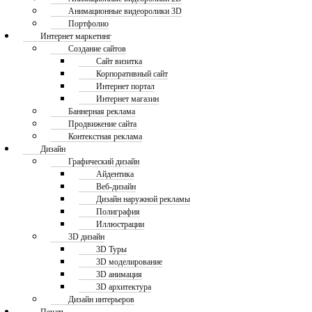
Анимационные видеоролики 3D
Портфолио
Интернет маркетинг
Создание сайтов
Сайт визитка
Корпоративный сайт
Интернет портал
Интернет магазин
Баннерная реклама
Продвижение сайта
Контекстная реклама
Дизайн
Графический дизайн
Айдентика
Веб-дизайн
Дизайн наружной рекламы
Полиграфия
Иллюстрации
3D дизайн
3D Туры
3D моделирование
3D анимация
3D архитектура
Дизайн интерьеров