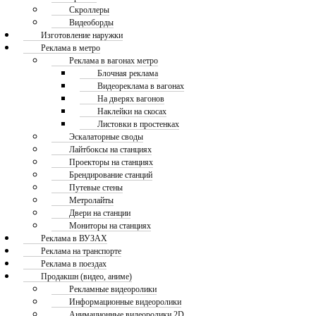
Скроллеры
Видеоборды
Изготовление наружки
Реклама в метро
Реклама в вагонах метро
Блочная реклама
Видеореклама в вагонах
На дверях вагонов
Наклейки на скосах
Листовки в простенках
Эскалаторные своды
Лайтбоксы на станциях
Проекторы на станциях
Брендирование станций
Путевые стены
Метролайты
Двери на станции
Мониторы на станциях
Реклама в ВУЗАХ
Реклама на транспорте
Реклама в поездах
Продакшн (видео, аниме)
Рекламные видеоролики
Информационные видеоролики
Анимационные видеоролики 2D