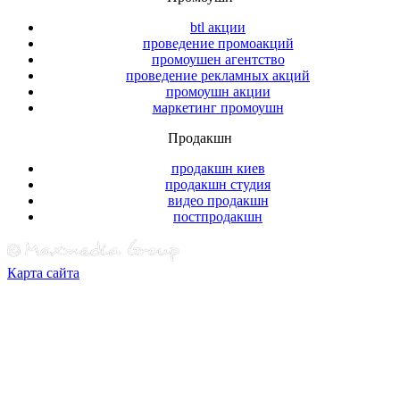
btl акции
проведение промоакций
промоушен агентство
проведение рекламных акций
промоушн акции
маркетинг промоушн
Продакшн
продакшн киев
продакшн студия
видео продакшн
постпродакшн
Карта сайта