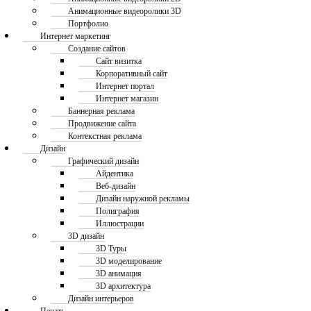
Анимационные видеоролики 3D
Портфолио
Интернет маркетинг
Создание сайтов
Сайт визитка
Корпоративный сайт
Интернет портал
Интернет магазин
Баннерная реклама
Продвижение сайта
Контекстная реклама
Дизайн
Графический дизайн
Айдентика
Веб-дизайн
Дизайн наружной рекламы
Полиграфия
Иллюстрации
3D дизайн
3D Туры
3D моделирование
3D анимация
3D архитектура
Дизайн интерьеров