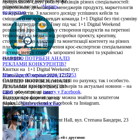
Новий формат контенту може
продуктів об’єднує роботу фахівців різних спеціальностей:
отримати високі...
Читать
розробників, дизайнерів, менеджерів продукту, маркетологів
полностью
та журналістів. З власного досвіду успішних кейсів та
смішних (і не дуже) невдач команда 1+1 Digital без тіні сумніву
може підтвердити це. Тому під час 1+1 Digital Weekend
розкажемо про специфіку створення продуктів на перетині
технологій та медіа – від розробки проекту, креативу,
сторітелінгу до адаптації та монетизації контенту на різних
платформах, а для залучення крос-експертизи спеціальними
гостями івенту стануть запрошені іноземні та українські
експерти.
НАВІЩО ПОТРІБЕН АНАЛІЗ
РЕКЛАМИ КОНКУРЕНТІВ?
Квитки на 1+1 Digital Weekend тут:
https://2event.com/ru/events/1737053
П'ятниця, 07 червня 2024, 12:52
Сплатити можна як від компанії по рахунку, так і особисто.
НАВІЩО ПОТРІБЕН АНАЛІЗ
Детальніше про програму, спікерів та актуальні новини – на
РЕКЛАМИ КОНКУРЕНТІВ?
сайті
або сторінці
івенту у Facebook
.
Щоб зрозуміти, де саме
Відгуки про формат заходу можна знайти за хештегом
знаходиться ваше місце на
#1plus1digitalweekend у Facebook та Instagram.
ринку,...
Читать полностью
Дата: 17-18 серпня
Місце: Київ, Pochayna Event Hall, вул. Степана Бандери, 23
Интересная статья? Поделись ей с другими: