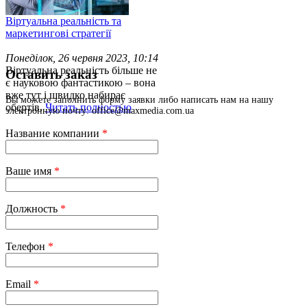
Віртуальна реальність та
маркетингові стратегії
Понеділок, 26 червня 2023, 10:14
Віртуальна реальність більше не
Оставить заказ
є науковою фантастикою – вона
вже тут і швидко набирає
Вы можете заполнить форму заявки либо написать нам на нашу
обертів.
Читать полностью
электронную почту: office@maxmedia.com.ua
Название компании
*
Ваше имя
*
Должность
*
Телефон
*
Email
*