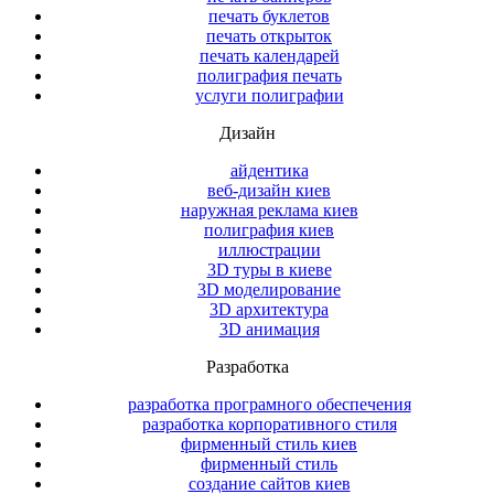
печать буклетов
печать открыток
печать календарей
полиграфия печать
услуги полиграфии
Дизайн
айдентика
веб-дизайн киев
наружная реклама киев
полиграфия киев
иллюстрации
3D туры в киеве
3D моделирование
3D архитектура
3D анимация
Разработка
разработка програмного обеспечения
разработка корпоративного стиля
фирменный стиль киев
фирменный стиль
создание сайтов киев