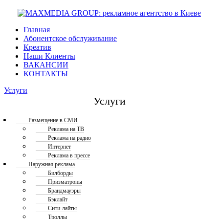
Главная
Абонентское обслуживание
Креатив
Наши Клиенты
ВАКАНСИИ
КОНТАКТЫ
Услуги
Услуги
Размещение в СМИ
Реклама на ТВ
Реклама на радио
Интернет
Реклама в прессе
Наружная реклама
Билборды
Призматроны
Брандмауэры
Бэклайт
Сити-лайты
Троллы