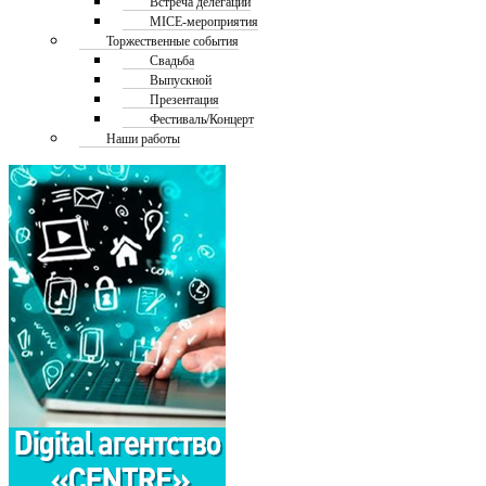
Встреча делегаций
MICE-мероприятия
Торжественные события
Свадьба
Выпускной
Презентация
Фестиваль/Концерт
Наши работы