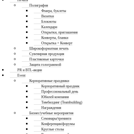
Печать
Полиграфия
Флаера, буклеты
Визитки
Блокноты
Календари
Открытки, приглашения
Конверты, бланки
Открытка + Конверт
Широкоформатная печать
Сувенирная продукция
Пластиковые карточки
Защита голограммой
PR и BTL-акции
Event
Корпоративные праздники
Корпоративный праздник
Профессиональный день
Юбилей компании
Тимбилдинг (Teambuilding)
Награждения
Бизнес/учебные мероприятия
Семинары/тренинги
Конференции/форумы
Круглые столы