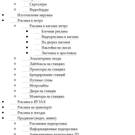
Скроллеры
Видеоборды
Изготовление наружки
Реклама в метро
Реклама в вагонах метро
Блочная реклама
Видеореклама в вагонах
На дверях вагонов
Наклейки на скосах
Листовки в простенках
Эскалаторные своды
Лайтбоксы на станциях
Проекторы на станциях
Брендирование станций
Путевые стены
Метролайты
Двери на станции
Мониторы на станциях
Реклама в ВУЗАХ
Реклама на транспорте
Реклама в поездах
Продакшн (видео, аниме)
Рекламные видеоролики
Информационные видеоролики
Анимационные видеоролики 2D