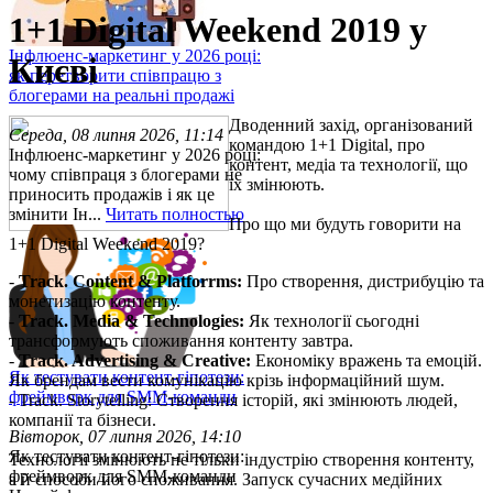
1+1 Digital Weekend 2019 у
Інфлюенс-маркетинг у 2026 році:
Києві
як перетворити співпрацю з
блогерами на реальні продажі
Дводенний захід, організований
Середа, 08 липня 2026, 11:14
командою 1+1 Digital, про
Інфлюенс-маркетинг у 2026 році:
контент, медіа та технології, що
чому співпраця з блогерами не
їх змінюють.
приносить продажів і як це
змінити Ін...
Читать полностью
Про що ми будуть говорити на
1+1 Digital Weekend 2019?
-
Track. Content & Platforrms:
Про створення, дистрибуцію та
монетизацію контенту.
-
Track. Media & Technologies:
Як технології сьогодні
трансформують споживання контенту завтра.
-
Track. Advertising & Creative:
Економіку вражень та емоцій.
Як тестувати контент-гіпотези:
Як брендам вести комунікацію крізь інформаційний шум.
фреймворк для SMM-команди
- Track. Storytelling: Створення історій, які змінюють людей,
компанії та бізнеси.
Вівторок, 07 липня 2026, 14:10
Як тестувати контент-гіпотези:
Технології змінюють не тільки індустрію створення контенту,
фреймворк для SMM-команди
а й способи його споживання. Запуск сучасних медійних