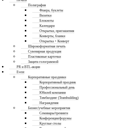
Печать
Полиграфия
Флаера, буклеты
Визитки
Блокноты
Календари
Открытки, приглашения
Конверты, бланки
Открытка + Конверт
Широкоформатная печать
Сувенирная продукция
Пластиковые карточки
Защита голограммой
PR и BTL-акции
Event
Корпоративные праздники
Корпоративный праздник
Профессиональный день
Юбилей компании
Тимбилдинг (Teambuilding)
Награждения
Бизнес/учебные мероприятия
Семинары/тренинги
Конференции/форумы
Круглые столы