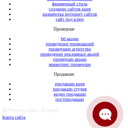
фирменный стиль
создание сайтов киев
разработка интернет сайтов
сайт под ключ
Промоушн
btl акции
проведение промоакций
промоушен агентство
проведение рекламных акций
промоушн акции
маркетинг промоушн
Продакшн
продакшн киев
продакшн студия
видео продакшн
постпродакшн
Карта сайта