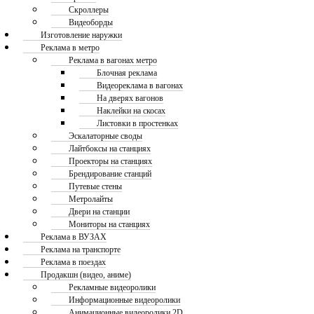
Скроллеры
Видеоборды
Изготовление наружки
Реклама в метро
Реклама в вагонах метро
Блочная реклама
Видеореклама в вагонах
На дверях вагонов
Наклейки на скосах
Листовки в простенках
Эскалаторные своды
Лайтбоксы на станциях
Проекторы на станциях
Брендирование станций
Путевые стены
Метролайты
Двери на станции
Мониторы на станциях
Реклама в ВУЗАХ
Реклама на транспорте
Реклама в поездах
Продакшн (видео, аниме)
Рекламные видеоролики
Информационные видеоролики
Анимационные видеоролики 2D