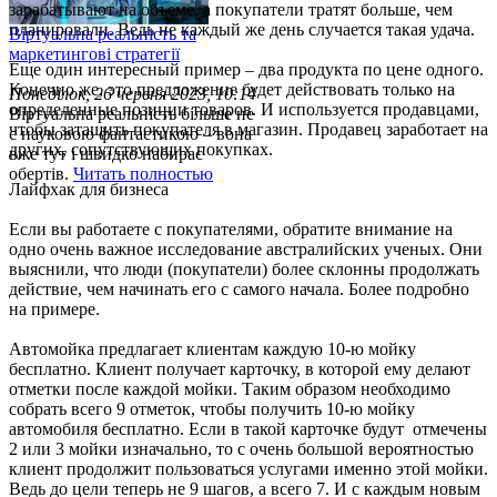
зарабатывают на объеме, а покупатели тратят больше, чем
планировали. Ведь не каждый же день случается такая удача.
Віртуальна реальність та
маркетингові стратегії
Еще один интересный пример – два продукта по цене одного.
Конечно же, это предложение будет действовать только на
Понеділок, 26 червня 2023, 10:14
определенные позиции товаров. И используется продавцами,
Віртуальна реальність більше не
чтобы затащить покупателя в магазин. Продавец заработает на
є науковою фантастикою – вона
других, сопутствующих покупках.
вже тут і швидко набирає
обертів.
Читать полностью
Лайфхак для бизнеса
Если вы работаете с покупателями, обратите внимание на
одно очень важное исследование австралийских ученых. Они
выяснили, что люди (покупатели) более склонны продолжать
действие, чем начинать его с самого начала. Более подробно
на примере.
Автомойка предлагает клиентам каждую 10-ю мойку
бесплатно. Клиент получает карточку, в которой ему делают
отметки после каждой мойки. Таким образом необходимо
собрать всего 9 отметок, чтобы получить 10-ю мойку
автомобиля бесплатно. Если в такой карточке будут отмечены
2 или 3 мойки изначально, то с очень большой вероятностью
клиент продолжит пользоваться услугами именно этой мойки.
Ведь до цели теперь не 9 шагов, а всего 7. И с каждым новым