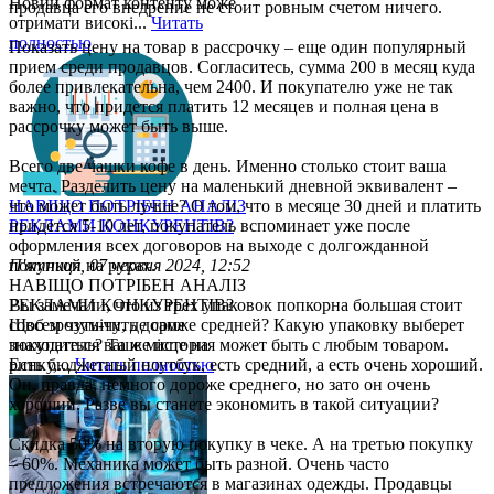
Новий формат контенту може
продавца его внедрение не стоит ровным счетом ничего.
отримати високі...
Читать
полностью
Показать цену на товар в рассрочку – еще один популярный
прием среди продавцов. Согласитесь, сумма 200 в месяц куда
более привлекательна, чем 2400. И покупателю уже не так
важно, что придется платить 12 месяцев и полная цена в
рассрочку может быть выше.
Всего две чашки кофе в день. Именно столько стоит ваша
мечта. Разделить цену на маленький дневной эквивалент –
что может быть лучше? О том, что в месяце 30 дней и платить
НАВІЩО ПОТРІБЕН АНАЛІЗ
придется 5-10 лет, покупатель вспоминает уже после
РЕКЛАМИ КОНКУРЕНТІВ?
оформления всех договоров на выходе с долгожданной
покупкой на руках.
П'ятниця, 07 червня 2024, 12:52
НАВІЩО ПОТРІБЕН АНАЛІЗ
Вы замечали, что из трех упаковок попкорна большая стоит
РЕКЛАМИ КОНКУРЕНТІВ?
совсем чуть-чуть дороже средней? Какую упаковку выберет
Щоб зрозуміти, де саме
покупатель? Та же история может быть с любым товаром.
знаходиться ваше місце на
Есть бюджетный ноутбук, есть средний, а есть очень хороший.
ринку,...
Читать полностью
Он, правда, немного дороже среднего, но зато он очень
хороший. Разве вы станете экономить в такой ситуации?
Скидка 50% на вторую покупку в чеке. А на третью покупку
– 60%. Механика может быть разной. Очень часто
предложения встречаются в магазинах одежды. Продавцы