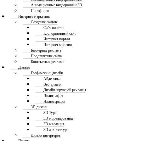
Анимационные видеоролики 3D
Портфолио
Интернет маркетинг
Создание сайтов
Сайт визитка
Корпоративный сайт
Интернет портал
Интернет магазин
Баннерная реклама
Продвижение сайта
Контекстная реклама
Дизайн
Графический дизайн
Айдентика
Веб-дизайн
Дизайн наружной рекламы
Полиграфия
Иллюстрации
3D дизайн
3D Туры
3D моделирование
3D анимация
3D архитектура
Дизайн интерьеров