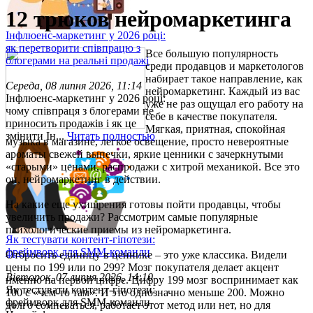
12 трюков нейромаркетинга
Інфлюенс-маркетинг у 2026 році:
як перетворити співпрацю з
Все большую популярность
блогерами на реальні продажі
среди продавцов и маркетологов
набирает такое направление, как
Середа, 08 липня 2026, 11:14
нейромаркетинг. Каждый из вас
Інфлюенс-маркетинг у 2026 році:
уже не раз ощущал его работу на
чому співпраця з блогерами не
себе в качестве покупателя.
приносить продажів і як це
Мягкая, приятная, спокойная
змінити Ін...
Читать полностью
музыка в магазине, легкое освещение, просто невероятные
ароматы свежей выпечки, яркие ценники с зачеркнутыми
«старыми» ценами, распродажи с хитрой механикой. Все это
он, нейромаркетинг в действии.
На какие еще ухищрения готовы пойти продавцы, чтобы
увеличить продажи? Рассмотрим самые популярные
психологические приемы из нейромаркетинга.
Як тестувати контент-гіпотези:
фреймворк для SMM-команди
Отбросить единицу в ценнике – это уже классика. Видели
цены по 199 или по 299? Мозг покупателя делает акцент
Вівторок, 07 липня 2026, 14:10
именно на первой цифре. Цифру 199 мозг воспринимает как
Як тестувати контент-гіпотези:
100 с «чем-то там». И это однозначно меньше 200. Можно
фреймворк для SMM-команди
долго сомневаться, работает этот метод или нет, но для