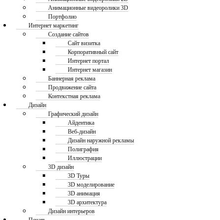
Анимационные видеоролики 3D
Портфолио
Интернет маркетинг
Создание сайтов
Сайт визитка
Корпоративный сайт
Интернет портал
Интернет магазин
Баннерная реклама
Продвижение сайта
Контекстная реклама
Дизайн
Графический дизайн
Айдентика
Веб-дизайн
Дизайн наружной рекламы
Полиграфия
Иллюстрации
3D дизайн
3D Туры
3D моделирование
3D анимация
3D архитектура
Дизайн интерьеров