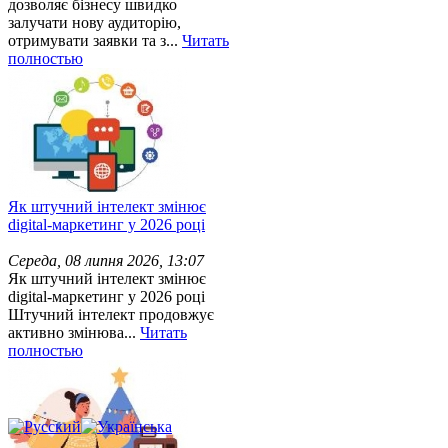
дозволяє бізнесу швидко
залучати нову аудиторію,
отримувати заявки та з...
Читать
полностью
Як штучний інтелект змінює
digital-маркетинг у 2026 році
Середа, 08 липня 2026, 13:07
Як штучний інтелект змінює
digital-маркетинг у 2026 році
Штучний інтелект продовжує
активно змінюва...
Читать
полностью