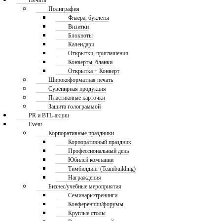
Печать
Полиграфия
Флаера, буклеты
Визитки
Блокноты
Календари
Открытки, приглашения
Конверты, бланки
Открытка + Конверт
Широкоформатная печать
Сувенирная продукция
Пластиковые карточки
Защита голограммой
PR и BTL-акции
Event
Корпоративные праздники
Корпоративный праздник
Профессиональный день
Юбилей компании
Тимбилдинг (Teambuilding)
Награждения
Бизнес/учебные мероприятия
Семинары/тренинги
Конференции/форумы
Круглые столы