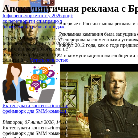
Апокалиптичная реклама с Б
Інфлюенс-маркетинг у 2026 році:
як перетворити співпрацю з
Впервые в России вышла реклама из
блогерами на реальні продажі
Рекламная кампания была запущена с
Середа, 08 липня 2026, 11:14
сгенерирована совместными усилиям
Інфлюенс-маркетинг у 2026 році:
вокруг 2012 года, как о годе предше
чому співпраця з блогерами не
приносить продажів і як це
И в коммуникационном сообщении на 
змінити Ін...
Читать полностью
Як тестувати контент-гіпотези:
фреймворк для SMM-команди
Вівторок, 07 липня 2026, 14:10
Як тестувати контент-гіпотези:
фреймворк для SMM-команди