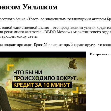
рюсом Уиллисом
вестного банка «Траст» со знаменитым голливудским актером Б
 одной единственной целью – это продвижении услуги кредитова
и рекламного агентства «BBDO Moscow» маркетингового отдела
ствующем концу света.
подвиг приходит Брюс Уиллис, который гарантирует, что конца
Интересная ст