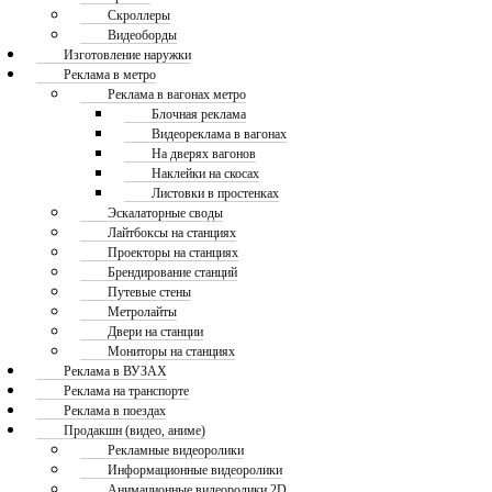
Скроллеры
Видеоборды
Изготовление наружки
Реклама в метро
Реклама в вагонах метро
Блочная реклама
Видеореклама в вагонах
На дверях вагонов
Наклейки на скосах
Листовки в простенках
Эскалаторные своды
Лайтбоксы на станциях
Проекторы на станциях
Брендирование станций
Путевые стены
Метролайты
Двери на станции
Мониторы на станциях
Реклама в ВУЗАХ
Реклама на транспорте
Реклама в поездах
Продакшн (видео, аниме)
Рекламные видеоролики
Информационные видеоролики
Анимационные видеоролики 2D