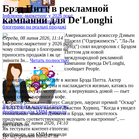
Брэд Питт в рекламной
Інфлюенс-маркетинг у 2026 році:
кампании для De'Longhi
як перетворити співпрацю з
блогерами на реальні продажі
Американский режиссер Дэмьен
Середа, 08 липня 2026, 11:14
Шазелл ("Одержимость", "Ла-Ла
Інфлюенс-маркетинг у 2026 році:
Ленд") снял видеоролик с Брэдом
чому співпраця з блогерами не
Питтом для новой
приносить продажів і як це
международной рекламной
змінити Ін...
Читать полностью
кампании бренда De'Longhi,
сообщает People.
Это видео об обычном дне в жизни Брэда Питта. Актер
покупает кофейные зерна и наслаждается жизнью, катаясь по
Лос-Анджелесу на мотоцикле, а вернувшись домой — пьет
чашку свежесваренного кофе.
Оператор ролика — Линус Сандгрен, лауреат премий "Оскар"
Як тестувати контент-гіпотези:
и BAFTA. Музыку написал Джастин Хурвиц. "Когда я увидел
фреймворк для SMM-команди
гениальный замысел Дэмьена и Брэда, мне захотелось
придумать соответствующую мелодию и настроение", —
Вівторок, 07 липня 2026, 14:10
рассказал он.
Як тестувати контент-гіпотези:
фреймворк для SMM-команди
По материалам buro247.ua