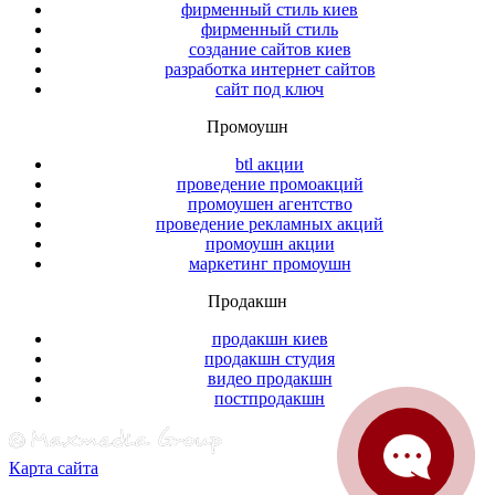
фирменный стиль киев
фирменный стиль
создание сайтов киев
разработка интернет сайтов
сайт под ключ
Промоушн
btl акции
проведение промоакций
промоушен агентство
проведение рекламных акций
промоушн акции
маркетинг промоушн
Продакшн
продакшн киев
продакшн студия
видео продакшн
постпродакшн
Карта сайта