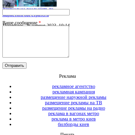
Email
*
Віртуальна реальність та
маркетингові стратегії
Ваше сообщение
*
Понеділок, 26 червня 2023, 10:14
Віртуальна реальність більше не
є науковою фантастикою – вона
вже тут і швидко набирає
обертів.
Читать полностью
Реклама
рекламное агентство
рекламная кампания
размещение наружной рекламы
размещение рекламы на ТВ
размещение рекламы на радио
реклама в вагонах метро
реклама в метро киев
билборды киев
Печать