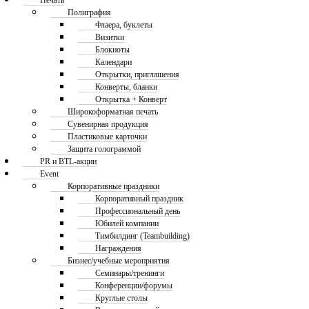
Печать
Полиграфия
Флаера, буклеты
Визитки
Блокноты
Календари
Открытки, приглашения
Конверты, бланки
Открытка + Конверт
Широкоформатная печать
Сувенирная продукция
Пластиковые карточки
Защита голограммой
PR и BTL-акции
Event
Корпоративные праздники
Корпоративный праздник
Профессиональный день
Юбилей компании
Тимбилдинг (Teambuilding)
Награждения
Бизнес/учебные мероприятия
Семинары/тренинги
Конференции/форумы
Круглые столы