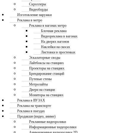
Скроллеры
Видеоборды
Изготовление наружки
Реклама в метро
Реклама в вагонах метро
Блочная реклама
Видеореклама в вагонах
На дверях вагонов
Наклейки на скосах
Листовки в простенках
Эскалаторные своды
Лайтбоксы на станциях
Проекторы на станциях
Брендирование станций
Путевые стены
Метролайты
Двери на станции
Мониторы на станциях
Реклама в ВУЗАХ
Реклама на транспорте
Реклама в поездах
Продакшн (видео, аниме)
Рекламные видеоролики
Информационные видеоролики
Анимационные видеоролики 2D