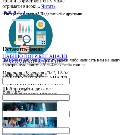
Новий формат контенту може
отримати високі...
Читать
полностью
Интересная статья? Поделись ей с другими:
Оставить заказ
НАВІЩО ПОТРІБЕН АНАЛІЗ
Вы можете заполнить форму заявки либо написать нам на нашу
РЕКЛАМИ КОНКУРЕНТІВ?
электронную почту: office@maxmedia.com.ua
П'ятниця, 07 червня 2024, 12:52
Название компании
*
НАВІЩО ПОТРІБЕН АНАЛІЗ
РЕКЛАМИ КОНКУРЕНТІВ?
Щоб зрозуміти, де саме
Ваше имя
*
знаходиться ваше місце на
ринку,...
Читать полностью
Должность
*
Телефон
*