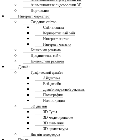
Анимационные видеоролики 3D
Портфолио
Интернет маркетинг
Создание сайтов
Сайт визитка
Корпоративный сайт
Интернет портал
Интернет магазин
Баннерная реклама
Продвижение сайта
Контекстная реклама
Дизайн
Графический дизайн
Айдентика
Веб-дизайн
Дизайн наружной рекламы
Полиграфия
Иллюстрации
3D дизайн
3D Туры
3D моделирование
3D анимация
3D архитектура
Дизайн интерьеров