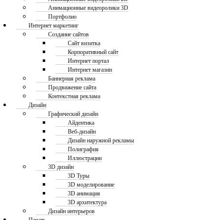
Анимационные видеоролики 3D
Портфолио
Интернет маркетинг
Создание сайтов
Сайт визитка
Корпоративный сайт
Интернет портал
Интернет магазин
Баннерная реклама
Продвижение сайта
Контекстная реклама
Дизайн
Графический дизайн
Айдентика
Веб-дизайн
Дизайн наружной рекламы
Полиграфия
Иллюстрации
3D дизайн
3D Туры
3D моделирование
3D анимация
3D архитектура
Дизайн интерьеров