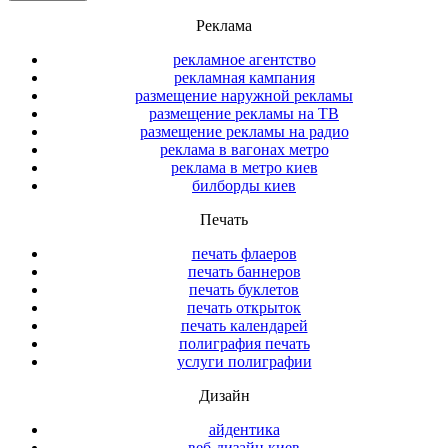
Реклама
рекламное агентство
рекламная кампания
размещение наружной рекламы
размещение рекламы на ТВ
размещение рекламы на радио
реклама в вагонах метро
реклама в метро киев
билборды киев
Печать
печать флаеров
печать баннеров
печать буклетов
печать открыток
печать календарей
полиграфия печать
услуги полиграфии
Дизайн
айдентика
веб-дизайн киев