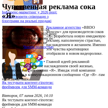
Чувственная реклама сока
Інфлюенс-маркетинг у 2026 році:
«Я»
як перетворити співпрацю з
блогерами на реальні продажі
Рекламное агентство
«BBDO
Середа, 08 липня 2026, 11:14
Moscow» для производителя соков
Інфлюенс-маркетинг у 2026 році:
«Я» разработала новую имиджевую
чому співпраця з блогерами не
рекламу, наполненную страстью,
приносить продажів і як це
наслаждением и желанием. Именно
змінити Ін...
Читать полностью
эти чувства креативщики
отобразили в новом видеоролике.
Главной идеей рекламной
кампании стало желание наслаждением своей жизнью,
конечно же вместе с соками «Я». Имидж этой компании
отображается в коммуникационном сообщении «Где «Я» -там
и наслаждение».
Як тестувати контент-гіпотези:
фреймворк для SMM-команди
Вівторок, 07 липня 2026, 14:10
Як тестувати контент-гіпотези:
фреймворк для SMM-команди