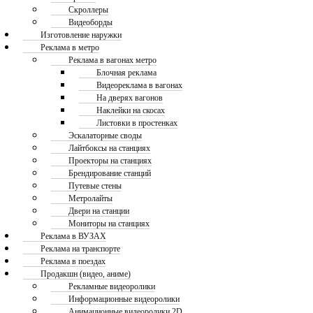
Скроллеры
Видеоборды
Изготовление наружки
Реклама в метро
Реклама в вагонах метро
Блочная реклама
Видеореклама в вагонах
На дверях вагонов
Наклейки на скосах
Листовки в простенках
Эскалаторные своды
Лайтбоксы на станциях
Проекторы на станциях
Брендирование станций
Путевые стены
Метролайты
Двери на станции
Мониторы на станциях
Реклама в ВУЗАХ
Реклама на транспорте
Реклама в поездах
Продакшн (видео, аниме)
Рекламные видеоролики
Информационные видеоролики
Анимационные видеоролики 2D