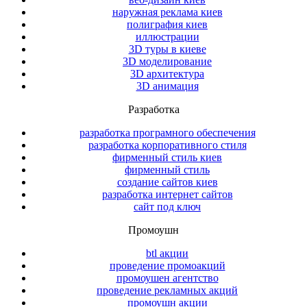
наружная реклама киев
полиграфия киев
иллюстрации
3D туры в киеве
3D моделирование
3D архитектура
3D анимация
Разработка
разработка програмного обеспечения
разработка корпоративного стиля
фирменный стиль киев
фирменный стиль
создание сайтов киев
разработка интернет сайтов
сайт под ключ
Промоушн
btl акции
проведение промоакций
промоушен агентство
проведение рекламных акций
промоушн акции