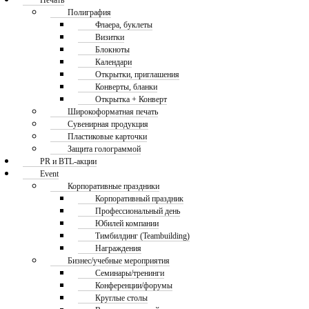
Печать
Полиграфия
Флаера, буклеты
Визитки
Блокноты
Календари
Открытки, приглашения
Конверты, бланки
Открытка + Конверт
Широкоформатная печать
Сувенирная продукция
Пластиковые карточки
Защита голограммой
PR и BTL-акции
Event
Корпоративные праздники
Корпоративный праздник
Профессиональный день
Юбилей компании
Тимбилдинг (Teambuilding)
Награждения
Бизнес/учебные мероприятия
Семинары/тренинги
Конференции/форумы
Круглые столы