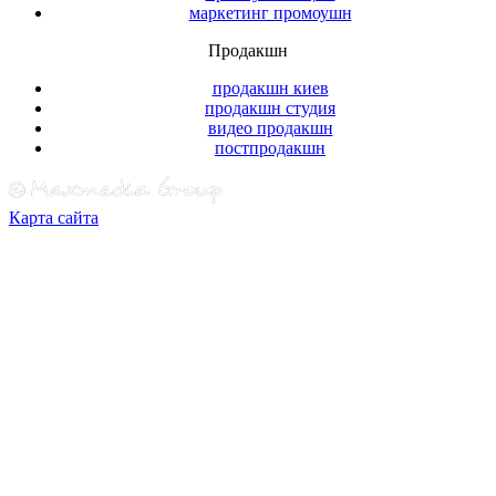
маркетинг промоушн
Продакшн
продакшн киев
продакшн студия
видео продакшн
постпродакшн
Карта сайта