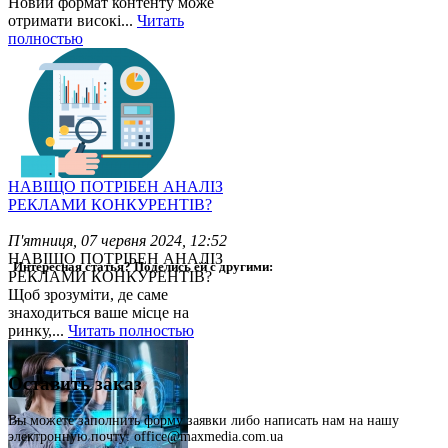
Новий формат контенту може
отримати високі...
Читать
полностью
НАВІЩО ПОТРІБЕН АНАЛІЗ
РЕКЛАМИ КОНКУРЕНТІВ?
П'ятниця, 07 червня 2024, 12:52
НАВІЩО ПОТРІБЕН АНАЛІЗ
Интересная статья? Поделись ей с другими:
РЕКЛАМИ КОНКУРЕНТІВ?
Щоб зрозуміти, де саме
знаходиться ваше місце на
ринку,...
Читать полностью
Оставить заказ
Вы можете заполнить форму заявки либо написать нам на нашу
электронную почту: office@maxmedia.com.ua