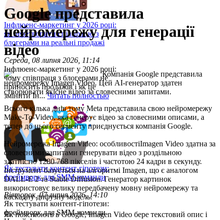
Google представила
Інфлюенс-маркетинг у 2026 році:
нейромережу для генерації
як перетворити співпрацю з
блогерами на реальні продажі
відео
Середа, 08 липня 2026, 11:14
Інфлюенс-маркетинг у 2026 році:
Компанія Google представила
чому співпраця з блогерами не
нейромережу Imagen Video. Цей AI-генератор здатен
приносить продажів і як це
створювати якісне відео за словесними запитами.
змінити Ін...
Читать полностью
Всього кілька днів тому Meta представила свою нейромережу
Make-To-Video, яка генерує відео за словесними описами, а
тепер до цього сегменту приєднується компанія Google.
Нейромережа Imagen Video: особливостіImagen Video здатна за
словесними запитами генерувати відео з роздільною
здатністю 1280 768 пікселів і частотою 24 кадри в секунду.
Як тестувати контент-гіпотези:
Інструмент базується на алгоритмі Imagen, що є аналогом
фреймворк для SMM-команди
DALL-E 2 та Stable Diffusion. Генератор картинок
використовує велику передбачену мовну нейромережу та
Вівторок, 07 липня 2026, 14:10
каскадну дифузну модель.
Як тестувати контент-гіпотези:
фреймворк для SMM-команди
Як пояснюють в Google, Imagen Video бере текстовий опис і