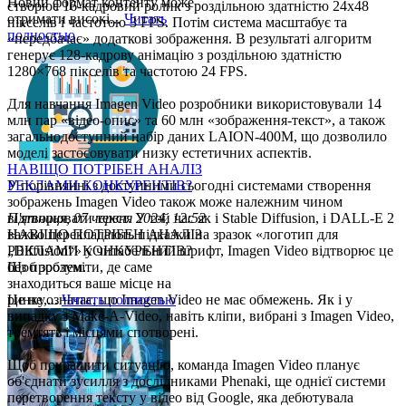
Новий формат контенту може
створює 16-кадровий ролик з роздільною здатністю 24х48
отримати високі...
Читать
пікселів і частотою 3 FPS. Потім система масштабує та
полностью
«передбачає» додаткові зображення. В результаті алгоритм
генерує 128-кадрову анімацію з роздільною здатністю
1280×768 пікселів та частотою 24 FPS.
Для навчання Imagen Video розробники використовували 14
млн пар «відео-опис» та 60 млн «зображення-текст», а також
загальнодоступний набір даних LAION-400M, що дозволило
моделі застосовувати низку естетичних аспектів.
НАВІЩО ПОТРІБЕН АНАЛІЗ
У порівнянні з доступними сьогодні системами створення
РЕКЛАМИ КОНКУРЕНТІВ?
зображень Imagen Video також може належним чином
відтворювати текст. У той час як і Stable Diffusion, і DALL-E 2
П'ятниця, 07 червня 2024, 12:52
важко перекладають підказки на зразок «логотип для
НАВІЩО ПОТРІБЕН АНАЛІЗ
„Diffusion“» у читабельний шрифт, Imagen Video відтворює це
РЕКЛАМИ КОНКУРЕНТІВ?
без проблем.
Щоб зрозуміти, де саме
знаходиться ваше місце на
Це не означає, що Imagen Video не має обмежень. Як і у
ринку,...
Читать полностью
випадку з Make-A-Video, навіть кліпи, вибрані з Imagen Video,
тремтять і місцями спотворені.
Щоб покращити ситуацію, команда Imagen Video планує
об'єднати зусилля з дослідниками Phenaki, ще однієї системи
перетворення тексту у відео від Google, яка дебютувала