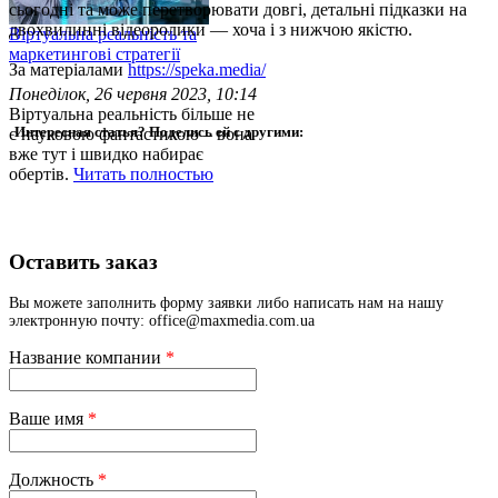
сьогодні та може перетворювати довгі, детальні підказки на
двохвилинні відеоролики — хоча і з нижчою якістю.
Віртуальна реальність та
маркетингові стратегії
За матеріалами
https://speka.media/
Понеділок, 26 червня 2023, 10:14
Віртуальна реальність більше не
Интересная статья? Поделись ей с другими:
є науковою фантастикою – вона
вже тут і швидко набирає
обертів.
Читать полностью
Оставить заказ
Вы можете заполнить форму заявки либо написать нам на нашу
электронную почту: office@maxmedia.com.ua
Название компании
*
Ваше имя
*
Должность
*