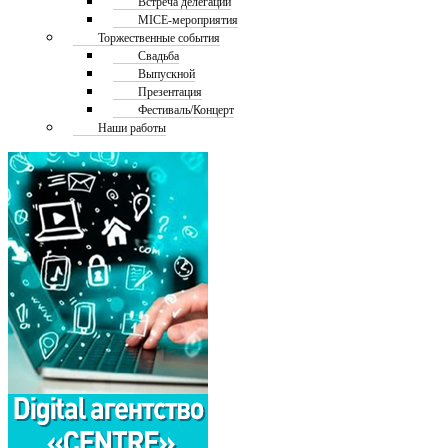
Встреча делегаций
MICE-мероприятия
Торжественные события
Свадьба
Выпускной
Презентация
Фестиваль/Концерт
Наши работы