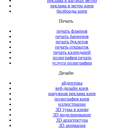
реклама в вагонах метро
реклама в метро киев
билборды киев
Печать
печать флаеров
печать баннеров
печать буклетов
печать открыток
печать календарей
полиграфия печать
услуги полиграфии
Дизайн
айдентика
веб-дизайн киев
наружная реклама киев
полиграфия киев
иллюстрации
3D туры в киеве
3D моделирование
3D архитектура
3D анимация