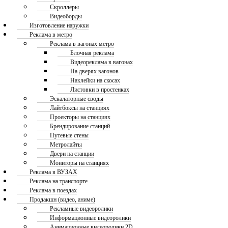
Скроллеры
Видеоборды
Изготовление наружки
Реклама в метро
Реклама в вагонах метро
Блочная реклама
Видеореклама в вагонах
На дверях вагонов
Наклейки на скосах
Листовки в простенках
Эскалаторные своды
Лайтбоксы на станциях
Проекторы на станциях
Брендирование станций
Путевые стены
Метролайты
Двери на станции
Мониторы на станциях
Реклама в ВУЗАХ
Реклама на транспорте
Реклама в поездах
Продакшн (видео, аниме)
Рекламные видеоролики
Информационные видеоролики
Анимационные видеоролики 2D