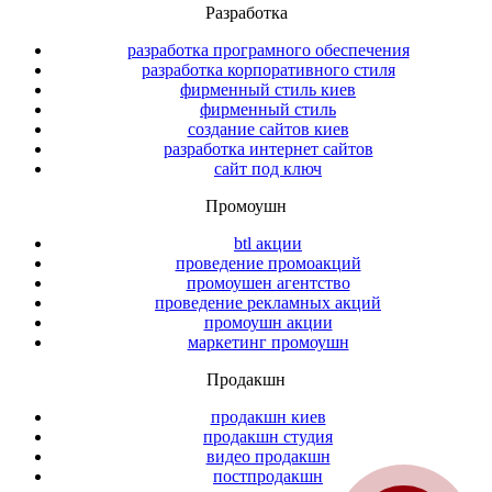
Разработка
разработка програмного обеспечения
разработка корпоративного стиля
фирменный стиль киев
фирменный стиль
создание сайтов киев
разработка интернет сайтов
сайт под ключ
Промоушн
btl акции
проведение промоакций
промоушен агентство
проведение рекламных акций
промоушн акции
маркетинг промоушн
Продакшн
продакшн киев
продакшн студия
видео продакшн
постпродакшн