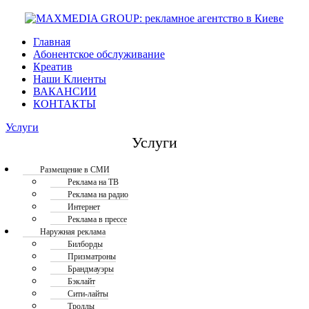
Главная
Абонентское обслуживание
Креатив
Наши Клиенты
ВАКАНСИИ
КОНТАКТЫ
Услуги
Услуги
Размещение в СМИ
Реклама на ТВ
Реклама на радио
Интернет
Реклама в прессе
Наружная реклама
Билборды
Призматроны
Брандмауэры
Бэклайт
Сити-лайты
Троллы