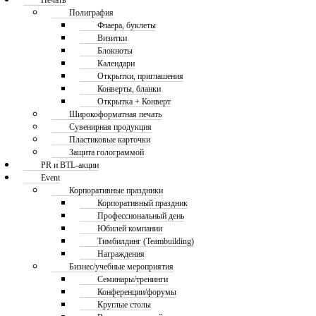
Печать
Полиграфия
Флаера, буклеты
Визитки
Блокноты
Календари
Открытки, приглашения
Конверты, бланки
Открытка + Конверт
Широкоформатная печать
Сувенирная продукция
Пластиковые карточки
Защита голограммой
PR и BTL-акции
Event
Корпоративные праздники
Корпоративный праздник
Профессиональный день
Юбилей компании
Тимбилдинг (Teambuilding)
Награждения
Бизнес/учебные мероприятия
Семинары/тренинги
Конференции/форумы
Круглые столы