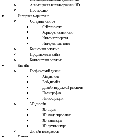
Анимационные видеоролики 3D
Портфолио
Интернет маркетинг
Создание сайтов
Сайт визитка
Корпоративный сайт
Интернет портал
Интернет магазин
Баннерная реклама
Продвижение сайта
Контекстная реклама
Дизайн
Графический дизайн
Айдентика
Веб-дизайн
Дизайн наружной рекламы
Полиграфия
Иллюстрации
3D дизайн
3D Туры
3D моделирование
3D анимация
3D архитектура
Дизайн интерьеров