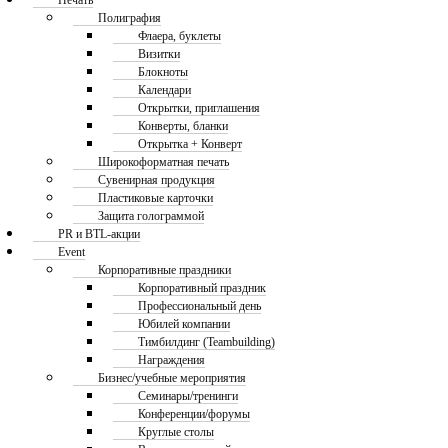
Печать
Полиграфия
Флаера, буклеты
Визитки
Блокноты
Календари
Открытки, приглашения
Конверты, бланки
Открытка + Конверт
Широкоформатная печать
Сувенирная продукция
Пластиковые карточки
Защита голограммой
PR и BTL-акции
Event
Корпоративные праздники
Корпоративный праздник
Профессиональный день
Юбилей компании
Тимбилдинг (Teambuilding)
Награждения
Бизнес/учебные мероприятия
Семинары/тренинги
Конференции/форумы
Круглые столы