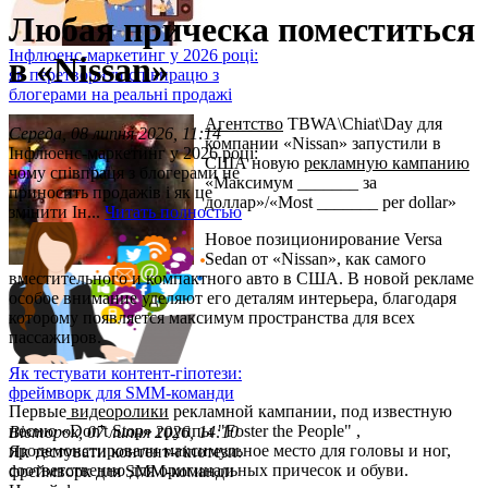
Любая прическа поместиться
Інфлюенс-маркетинг у 2026 році:
в «Nissan»
як перетворити співпрацю з
блогерами на реальні продажі
Aгентство
TBWA\Chiat\Day для
Середа, 08 липня 2026, 11:14
компании «Nissan» запустили в
Інфлюенс-маркетинг у 2026 році:
США новую
рекламную кампанию
чому співпраця з блогерами не
«Максимум _______ за
приносить продажів і як це
доллар»/«Most _______ per dollar»
змінити Ін...
Читать полностью
Новое позиционирование Versa
Sedan от «Nissan», как самого
вместительного и компактного авто в США. В новой рекламе
особое внимание уделяют его деталям интерьера, благодаря
которому появляется максимум пространства для всех
пассажиров.
Як тестувати контент-гіпотези:
фреймворк для SMM-команди
Первые
видеоролики
рекламной кампании, под известную
песню «Don't Stop» группы "Foster the People" ,
Вівторок, 07 липня 2026, 14:10
продемонстировали максимульное место для головы и ног,
Як тестувати контент-гіпотези:
соответственно для оригинальных причесок и обуви.
фреймворк для SMM-команди