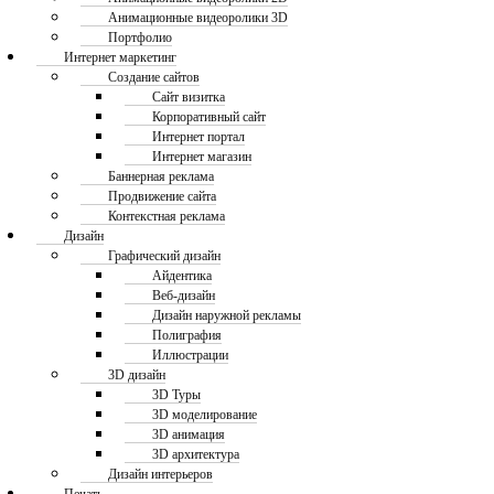
Анимационные видеоролики 3D
Портфолио
Интернет маркетинг
Создание сайтов
Сайт визитка
Корпоративный сайт
Интернет портал
Интернет магазин
Баннерная реклама
Продвижение сайта
Контекстная реклама
Дизайн
Графический дизайн
Айдентика
Веб-дизайн
Дизайн наружной рекламы
Полиграфия
Иллюстрации
3D дизайн
3D Туры
3D моделирование
3D анимация
3D архитектура
Дизайн интерьеров