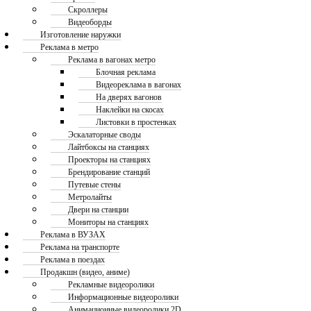
Скроллеры
Видеоборды
Изготовление наружки
Реклама в метро
Реклама в вагонах метро
Блочная реклама
Видеореклама в вагонах
На дверях вагонов
Наклейки на скосах
Листовки в простенках
Эскалаторные своды
Лайтбоксы на станциях
Проекторы на станциях
Брендирование станций
Путевые стены
Метролайты
Двери на станции
Мониторы на станциях
Реклама в ВУЗАХ
Реклама на транспорте
Реклама в поездах
Продакшн (видео, аниме)
Рекламные видеоролики
Информационные видеоролики
Анимационные видеоролики 2D