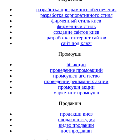
разработка програмного обеспечения
разработка корпоративного стиля
фирменный стиль киев
фирменный стиль
создание сайтов киев
разработка интернет сайтов
сайт под ключ
Промоушн
btl акции
проведение промоакций
промоушен агентство
проведение рекламных акций
промоушн акции
маркетинг промоушн
Продакшн
продакшн киев
продакшн студия
видео продакшн
постпродакшн