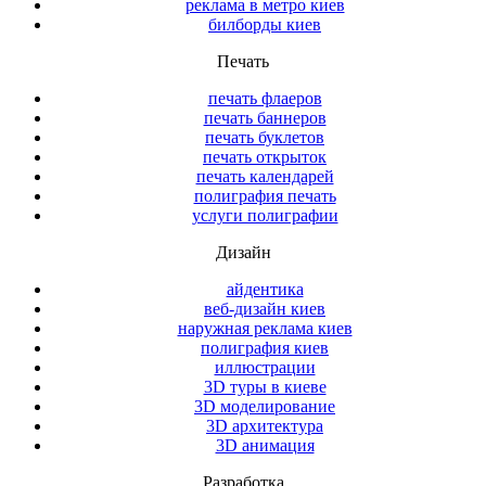
реклама в метро киев
билборды киев
Печать
печать флаеров
печать баннеров
печать буклетов
печать открыток
печать календарей
полиграфия печать
услуги полиграфии
Дизайн
айдентика
веб-дизайн киев
наружная реклама киев
полиграфия киев
иллюстрации
3D туры в киеве
3D моделирование
3D архитектура
3D анимация
Разработка