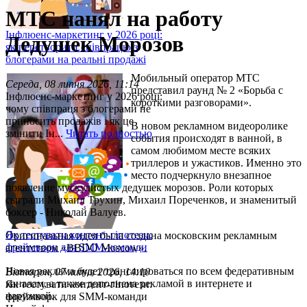
МТС нанял на работу
Інфлюенс-маркетинг у 2026 році:
Дедушек Морозов
як перетворити співпрацю з
блогерами на реальні продажі
Мобильный оператор МТС
Середа, 08 липня 2026, 11:14
представил раунд № 2 «Борьба с
Інфлюенс-маркетинг у 2026 році:
короткими разговорами».
чому співпраця з блогерами не
приносить продажів і як це
В новом рекламном видеоролике
змінити Ін...
Читать полностью
события происходят в ванной, в
самом любимом месте всяких
триллеров и ужастиков. Именно это
место подчеркнуло внезапное
появление мускулистых дедушек морозов. Роли которых
сыграли Михаил Трухин, Михаил Пореченков, и знаменитый
боксер - Николай Валуев.
Як тестувати контент-гіпотези:
Оригинальная идея была создана московским рекламным
фреймворк для SMM-команди
агентством «BBDO Moscow».
Новая реклама будет транслироваться по всем федеративным
Вівторок, 07 липня 2026, 14:10
каналам, а также дополнена рекламой в интернете и
Як тестувати контент-гіпотези:
наружкой.
фреймворк для SMM-команди