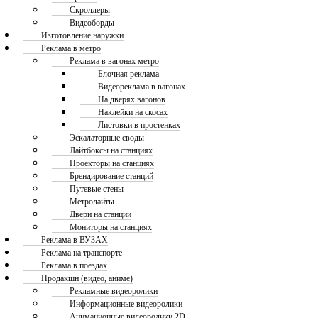
Скроллеры
Видеоборды
Изготовление наружки
Реклама в метро
Реклама в вагонах метро
Блочная реклама
Видеореклама в вагонах
На дверях вагонов
Наклейки на скосах
Листовки в простенках
Эскалаторные своды
Лайтбоксы на станциях
Проекторы на станциях
Брендирование станций
Путевые стены
Метролайты
Двери на станции
Мониторы на станциях
Реклама в ВУЗАХ
Реклама на транспорте
Реклама в поездах
Продакшн (видео, аниме)
Рекламные видеоролики
Информационные видеоролики
Анимационные видеоролики 2D