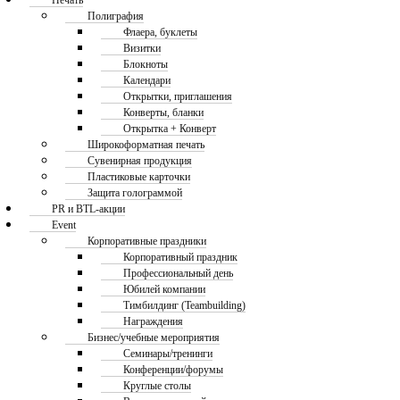
Печать
Полиграфия
Флаера, буклеты
Визитки
Блокноты
Календари
Открытки, приглашения
Конверты, бланки
Открытка + Конверт
Широкоформатная печать
Сувенирная продукция
Пластиковые карточки
Защита голограммой
PR и BTL-акции
Event
Корпоративные праздники
Корпоративный праздник
Профессиональный день
Юбилей компании
Тимбилдинг (Teambuilding)
Награждения
Бизнес/учебные мероприятия
Семинары/тренинги
Конференции/форумы
Круглые столы