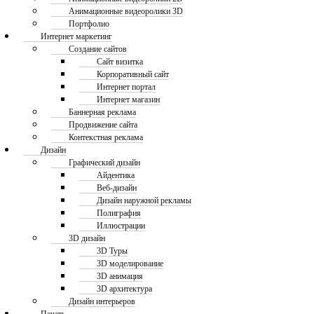
Анимационные видеоролики 3D
Портфолио
Интернет маркетинг
Создание сайтов
Сайт визитка
Корпоративный сайт
Интернет портал
Интернет магазин
Баннерная реклама
Продвижение сайта
Контекстная реклама
Дизайн
Графический дизайн
Айдентика
Веб-дизайн
Дизайн наружной рекламы
Полиграфия
Иллюстрации
3D дизайн
3D Туры
3D моделирование
3D анимация
3D архитектура
Дизайн интерьеров