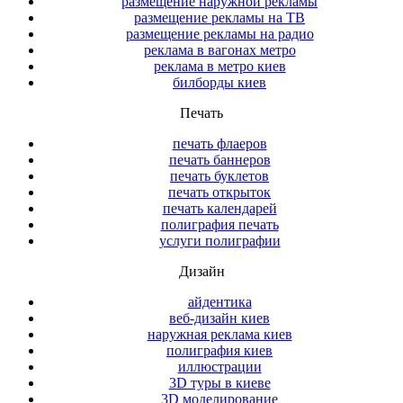
размещение наружной рекламы
размещение рекламы на ТВ
размещение рекламы на радио
реклама в вагонах метро
реклама в метро киев
билборды киев
Печать
печать флаеров
печать баннеров
печать буклетов
печать открыток
печать календарей
полиграфия печать
услуги полиграфии
Дизайн
айдентика
веб-дизайн киев
наружная реклама киев
полиграфия киев
иллюстрации
3D туры в киеве
3D моделирование