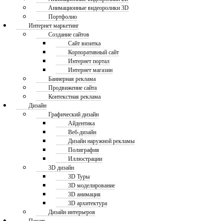
Анимационные видеоролики 3D
Портфолио
Интернет маркетинг
Создание сайтов
Сайт визитка
Корпоративный сайт
Интернет портал
Интернет магазин
Баннерная реклама
Продвижение сайта
Контекстная реклама
Дизайн
Графический дизайн
Айдентика
Веб-дизайн
Дизайн наружной рекламы
Полиграфия
Иллюстрации
3D дизайн
3D Туры
3D моделирование
3D анимация
3D архитектура
Дизайн интерьеров