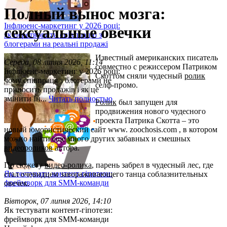
Полный вынос мозга:
Інфлюенс-маркетинг у 2026 році:
сексуальные овечки
як перетворити співпрацю з
блогерами на реальні продажі
Известный американских писатель
Середа, 08 липня 2026, 11:14
совместно с режиссером Патриком
Інфлюенс-маркетинг у 2026 році:
Скоттом сняли чудесный
ролик
чому співпраця з блогерами не
селф-промо.
приносить продажів і як це
змінити Ін...
Читать полностью
Ролик
был запущен для
продвижения нового чудесного
проекта Патрика Скотта – это
новый юмористический сайт www. zoochosis.com , в котором
можно найти еще много других забавных и смешных
видеороликов
автора.
По сюжету
видео-ролика
, парень забрел в чудесный лес, где
Як тестувати контент-гіпотези:
стал очевидцем завораживающего танца соблазнительных
фреймворк для SMM-команди
овечек.
Вівторок, 07 липня 2026, 14:10
Як тестувати контент-гіпотези:
фреймворк для SMM-команди