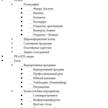
Печать
Полиграфия
Флаера, буклеты
Визитки
Блокноты
Календари
Открытки, приглашения
Конверты, бланки
Открытка + Конверт
Широкоформатная печать
Сувенирная продукция
Пластиковые карточки
Защита голограммой
PR и BTL-акции
Event
Корпоративные праздники
Корпоративный праздник
Профессиональный день
Юбилей компании
Тимбилдинг (Teambuilding)
Награждения
Бизнес/учебные мероприятия
Семинары/тренинги
Конференции/форумы
Круглые столы