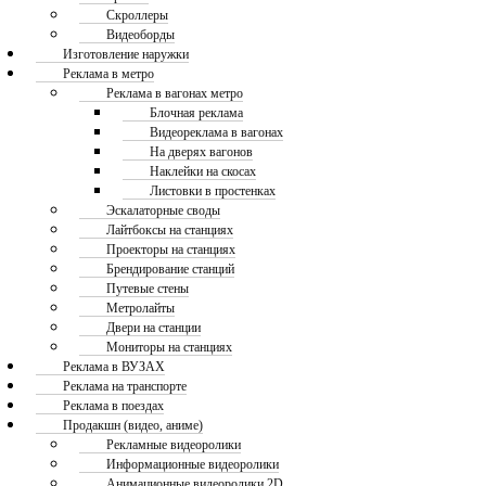
Скроллеры
Видеоборды
Изготовление наружки
Реклама в метро
Реклама в вагонах метро
Блочная реклама
Видеореклама в вагонах
На дверях вагонов
Наклейки на скосах
Листовки в простенках
Эскалаторные своды
Лайтбоксы на станциях
Проекторы на станциях
Брендирование станций
Путевые стены
Метролайты
Двери на станции
Мониторы на станциях
Реклама в ВУЗАХ
Реклама на транспорте
Реклама в поездах
Продакшн (видео, аниме)
Рекламные видеоролики
Информационные видеоролики
Анимационные видеоролики 2D