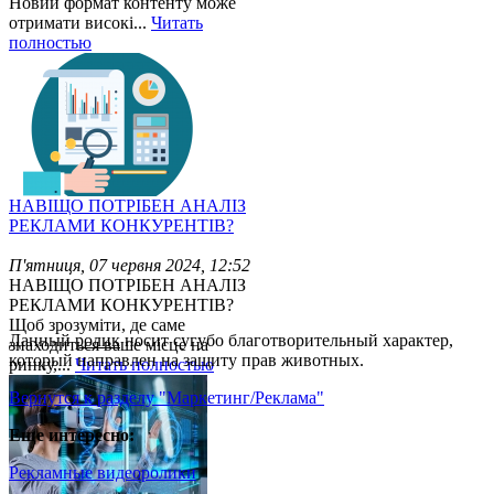
Новий формат контенту може
отримати високі...
Читать
полностью
НАВІЩО ПОТРІБЕН АНАЛІЗ
РЕКЛАМИ КОНКУРЕНТІВ?
П'ятниця, 07 червня 2024, 12:52
НАВІЩО ПОТРІБЕН АНАЛІЗ
РЕКЛАМИ КОНКУРЕНТІВ?
Щоб зрозуміти, де саме
Данный
ролик
носит сугубо благотворительный характер,
знаходиться ваше місце на
который направлен на защиту прав животных.
ринку,...
Читать полностью
Вернутся к разделу "Маркетинг/Реклама"
Еще интересно:
Рекламные видеоролики