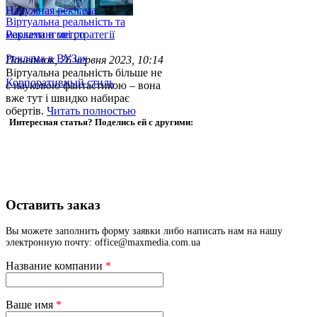
Наружная реклама
Віртуальна реальність та
Реклама в метро
маркетингові стратегії
Реклама в ВУЗах
Понеділок, 26 червня 2023, 10:14
Віртуальна реальність більше не
Корпоративный стиль
є науковою фантастикою – вона
вже тут і швидко набирає
обертів.
Читать полностью
Интересная статья? Поделись ей с другими:
Оставить заказ
Вы можете заполнить форму заявки либо написать нам на нашу
электронную почту: office@maxmedia.com.ua
Название компании
*
Ваше имя
*