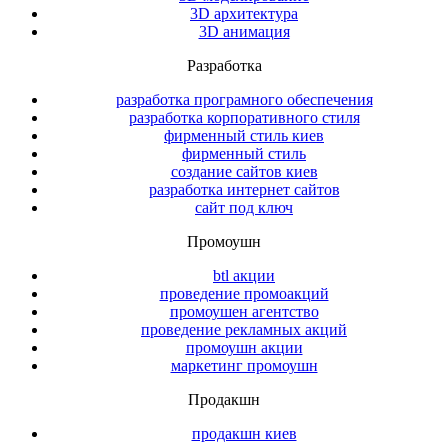
3D архитектура
3D анимация
Разработка
разработка програмного обеспечения
разработка корпоративного стиля
фирменный стиль киев
фирменный стиль
создание сайтов киев
разработка интернет сайтов
сайт под ключ
Промоушн
btl акции
проведение промоакций
промоушен агентство
проведение рекламных акций
промоушн акции
маркетинг промоушн
Продакшн
продакшн киев