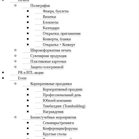
Печать
Полиграфия
Флаера, буклеты
Визитки
Блокноты
Календари
Открытки, приглашения
Конверты, бланки
Открытка + Конверт
Широкоформатная печать
Сувенирная продукция
Пластиковые карточки
Защита голограммой
PR и BTL-акции
Event
Корпоративные праздники
Корпоративный праздник
Профессиональный день
Юбилей компании
Тимбилдинг (Teambuilding)
Награждения
Бизнес/учебные мероприятия
Семинары/тренинги
Конференции/форумы
Круглые столы