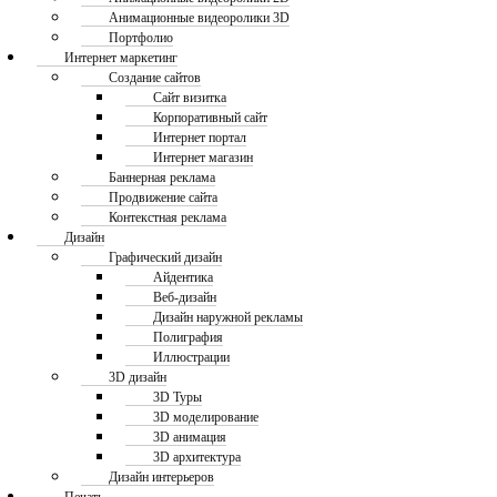
Анимационные видеоролики 3D
Портфолио
Интернет маркетинг
Создание сайтов
Сайт визитка
Корпоративный сайт
Интернет портал
Интернет магазин
Баннерная реклама
Продвижение сайта
Контекстная реклама
Дизайн
Графический дизайн
Айдентика
Веб-дизайн
Дизайн наружной рекламы
Полиграфия
Иллюстрации
3D дизайн
3D Туры
3D моделирование
3D анимация
3D архитектура
Дизайн интерьеров