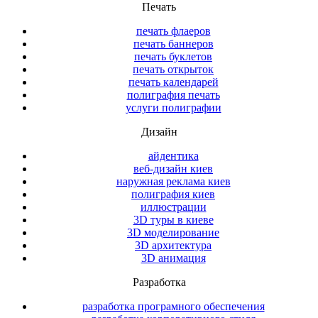
Печать
печать флаеров
печать баннеров
печать буклетов
печать открыток
печать календарей
полиграфия печать
услуги полиграфии
Дизайн
айдентика
веб-дизайн киев
наружная реклама киев
полиграфия киев
иллюстрации
3D туры в киеве
3D моделирование
3D архитектура
3D анимация
Разработка
разработка програмного обеспечения