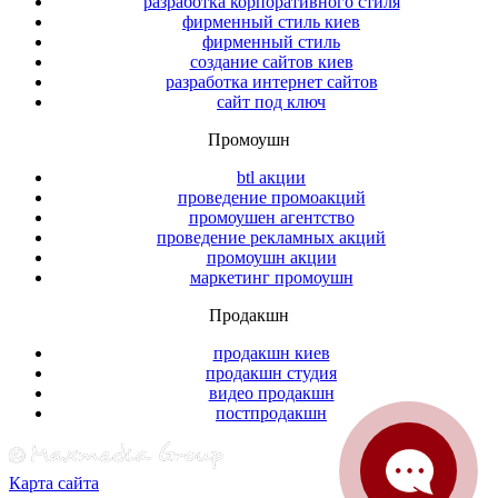
разработка корпоративного стиля
фирменный стиль киев
фирменный стиль
создание сайтов киев
разработка интернет сайтов
сайт под ключ
Промоушн
btl акции
проведение промоакций
промоушен агентство
проведение рекламных акций
промоушн акции
маркетинг промоушн
Продакшн
продакшн киев
продакшн студия
видео продакшн
постпродакшн
Карта сайта