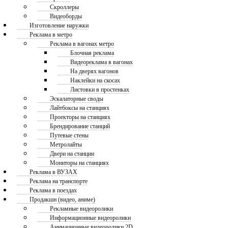
Скроллеры
Видеоборды
Изготовление наружки
Реклама в метро
Реклама в вагонах метро
Блочная реклама
Видеореклама в вагонах
На дверях вагонов
Наклейки на скосах
Листовки в простенках
Эскалаторные своды
Лайтбоксы на станциях
Проекторы на станциях
Брендирование станций
Путевые стены
Метролайты
Двери на станции
Мониторы на станциях
Реклама в ВУЗАХ
Реклама на транспорте
Реклама в поездах
Продакшн (видео, аниме)
Рекламные видеоролики
Информационные видеоролики
Анимационные видеоролики 2D