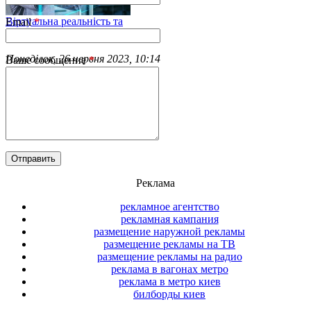
Віртуальна реальність та
Email
*
маркетингові стратегії
Понеділок, 26 червня 2023, 10:14
Ваше сообщение
*
Віртуальна реальність більше не
є науковою фантастикою – вона
вже тут і швидко набирає
обертів.
Читать полностью
Реклама
рекламное агентство
рекламная кампания
размещение наружной рекламы
размещение рекламы на ТВ
размещение рекламы на радио
реклама в вагонах метро
реклама в метро киев
билборды киев