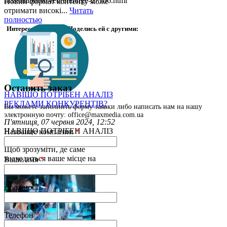
masshtabnom-rebrendinge-27766.html
Новий формат контенту може
отримати високі...
Читать
полностью
Интересная статья? Поделись ей с другими:
Оставить заказ
НАВІЩО ПОТРІБЕН АНАЛІЗ
РЕКЛАМИ КОНКУРЕНТІВ?
Вы можете заполнить форму заявки либо написать нам на нашу
электронную почту: office@maxmedia.com.ua
П'ятниця, 07 червня 2024, 12:52
НАВІЩО ПОТРІБЕН АНАЛІЗ
Название компании
*
РЕКЛАМИ КОНКУРЕНТІВ?
Щоб зрозуміти, де саме
знаходиться ваше місце на
Ваше имя
*
ринку,...
Читать полностью
Должность
*
Телефон
*