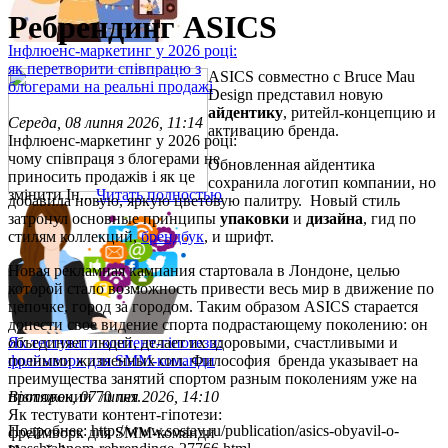
Ребрендинг ASICS
Інфлюенс-маркетинг у 2026 році:
як перетворити співпрацю з
ASICS совместно с Bruce Mau
блогерами на реальні продажі
Design представил новую
айдентику
, ритейл-концепцию и
Середа, 08 липня 2026, 11:14
активацию бренда.
Інфлюенс-маркетинг у 2026 році:
чому співпраця з блогерами не
Обновленная айдентика
приносить продажів і як це
сохранила логотип компании, но
змінити Ін...
Читать полностью
добавила новую, яркую цветовую палитру. Новый стиль
затронул основные принципы
упаковки
и
дизайна
, гид по
стилям коллекций,
брендбук
, и шрифт.
Новая
рекламная кампания
стартовала в Лондоне, целью
которой стало возможность привести весь мир в движение по
цепочке, город за городом. Таким образом ASICS старается
донести свое видение спорта подрастающему поколению: он
объединяет людей, делает их здоровыми, счастливыми и
Як тестувати контент-гіпотези:
полными жизненных сил. Философия бренда указывает на
фреймворк для SMM-команди
преимущества занятий спортом разным поколениям уже на
протяжении 70 лет.
Вівторок, 07 липня 2026, 14:10
Як тестувати контент-гіпотези:
Подробнее: http://www.sostav.ru/publication/asics-obyavil-o-
фреймворк для SMM-команди