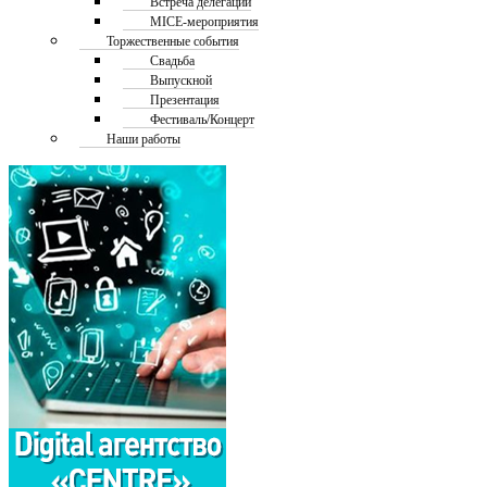
Встреча делегаций
MICE-мероприятия
Торжественные события
Свадьба
Выпускной
Презентация
Фестиваль/Концерт
Наши работы