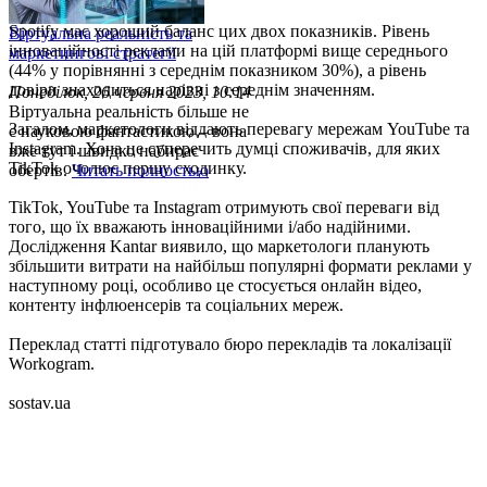
Spotify має хороший баланс цих двох показників. Рівень
Віртуальна реальність та
інноваційності реклами на цій платформі вище середнього
маркетингові стратегії
(44% у порівнянні з середнім показником 30%), а рівень
довіри знаходиться нарівні з середнім значенням.
Понеділок, 26 червня 2023, 10:14
Віртуальна реальність більше не
Загалом, маркетологи віддають перевагу мережам YouTube та
є науковою фантастикою – вона
Instagram. Хоча це суперечить думці споживачів, для яких
вже тут і швидко набирає
TikTok очолює першу сходинку.
обертів.
Читать полностью
TikTok, YouTube та Instagram отримують свої переваги від
того, що їх вважають інноваційними і/або надійними.
Дослідження Kantar виявило, що маркетологи планують
збільшити витрати на найбільш популярні формати реклами у
наступному році, особливо це стосується онлайн відео,
контенту інфлюенсерів та соціальних мереж.
Переклад статті підготувало бюро перекладів та локалізації
Workogram.
sostav.ua