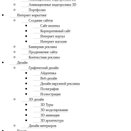
Анимационные видеоролики 3D
Портфолио
Интернет маркетинг
Создание сайтов
Сайт визитка
Корпоративный сайт
Интернет портал
Интернет магазин
Баннерная реклама
Продвижение сайта
Контекстная реклама
Дизайн
Графический дизайн
Айдентика
Веб-дизайн
Дизайн наружной рекламы
Полиграфия
Иллюстрации
3D дизайн
3D Туры
3D моделирование
3D анимация
3D архитектура
Дизайн интерьеров