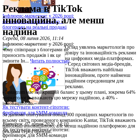
Реклама в TikTok
Інфлюенс-маркетинг у 2026 році:
інноваційна, але менш
як перетворити співпрацю з
блогерами на реальні продажі
надійна
Середа, 08 липня 2026, 11:14
Інфлюенс-маркетинг у 2026 році:
Огляд уявлень маркетологів про
чому співпраця з блогерами не
довіру та інноваційність реклами
приносить продажів і як це
на цифрових медіа-платформах.
змінити Ін...
Читать полностью
- Серед світових медіа-брендів,
TikTok вважають найбільш
інноваційним, проте найменш
надійним середовищем для
реклами.
- Instagram має найкращий баланс у цьому плані, зокрема 64%
маркетологів вважають цю мережу надійною, а 40% -
інноваційною.
Як тестувати контент-гіпотези:
фреймворк для SMM-команди
За даними опитування понад 900 провідних маркетологів по
всьому світу, проведеного компанією Kantar, TikTok вважають
Вівторок, 07 липня 2026, 14:10
найбільш інноваційною, але менш надійною платформою для
Як тестувати контент-гіпотези:
реклами серед брендів.
фреймворк для SMM-команди