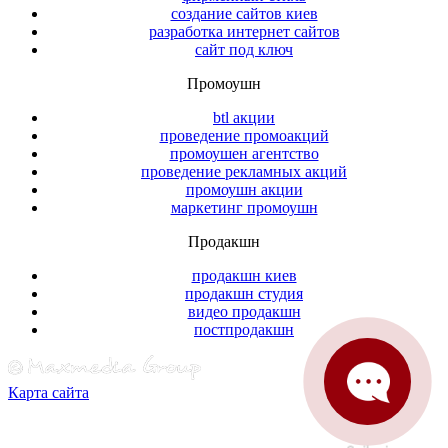
создание сайтов киев
разработка интернет сайтов
сайт под ключ
Промоушн
btl акции
проведение промоакций
промоушен агентство
проведение рекламных акций
промоушн акции
маркетинг промоушн
Продакшн
продакшн киев
продакшн студия
видео продакшн
постпродакшн
Карта сайта