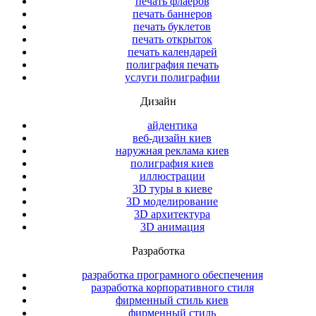
печать флаеров
печать баннеров
печать буклетов
печать открыток
печать календарей
полиграфия печать
услуги полиграфии
Дизайн
айдентика
веб-дизайн киев
наружная реклама киев
полиграфия киев
иллюстрации
3D туры в киеве
3D моделирование
3D архитектура
3D анимация
Разработка
разработка програмного обеспечения
разработка корпоративного стиля
фирменный стиль киев
фирменный стиль