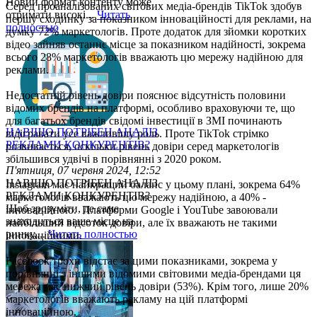
Новий формат контенту може
Серед проаналізованих світових медіа-брендів TikTok здобув
отримати високі...
Читать
першу сходинку за показником інноваційності для реклами, на
полностью
думку 72% маркетологів. Проте додаток для зйомки коротких
відео зайняв останнє місце за показником надійності, зокрема
всього 28% маркетологів вважають цю мережу надійною для
реклами.
Недостатній рівень довіри пояснює відсутність половини
відомих брендів на платформі, особливо враховуючи те, що
для багатьох брендів свідомі інвестиції в ЗМІ починають
НАВІЩО ПОТРІБЕН АНАЛІЗ
відігравати усе важливішу роль. Проте TikTok стрімко
РЕКЛАМИ КОНКУРЕНТІВ?
розвивається, оскільки рівень довіри серед маркетологів
збільшився удвічі в порівнянні з 2020 роком.
П'ятниця, 07 червня 2024, 12:52
НАВІЩО ПОТРІБЕН АНАЛІЗ
Instagram має найкращий баланс у цьому плані, зокрема 64%
РЕКЛАМИ КОНКУРЕНТІВ?
маркетологів вважають цю мережу надійною, а 40% -
Щоб зрозуміти, де саме
інноваційною. Платформи Google і YouTube завоювали
знаходиться ваше місце на
найбільший відсоток довіри, але їх вважають не такими
ринку,...
Читать полностью
інноваційними.
Facebook трохи відстає за цими показниками, зокрема у
порівнянні з іншими відомими світовими медіа-брендами ця
мережа має нижчий рівень довіри (53%). Крім того, лише 20%
маркетологів вважають рекламу на цій платформі
інноваційною.