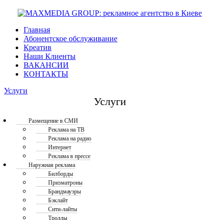
Главная
Абонентское обслуживание
Креатив
Наши Клиенты
ВАКАНСИИ
КОНТАКТЫ
Услуги
Услуги
Размещение в СМИ
Реклама на ТВ
Реклама на радио
Интернет
Реклама в прессе
Наружная реклама
Билборды
Призматроны
Брандмауэры
Бэклайт
Сити-лайты
Троллы