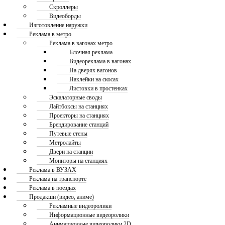
Скроллеры
Видеоборды
Изготовление наружки
Реклама в метро
Реклама в вагонах метро
Блочная реклама
Видеореклама в вагонах
На дверях вагонов
Наклейки на скосах
Листовки в простенках
Эскалаторные своды
Лайтбоксы на станциях
Проекторы на станциях
Брендирование станций
Путевые стены
Метролайты
Двери на станции
Мониторы на станциях
Реклама в ВУЗАХ
Реклама на транспорте
Реклама в поездах
Продакшн (видео, аниме)
Рекламные видеоролики
Информационные видеоролики
Анимационные видеоролики 2D