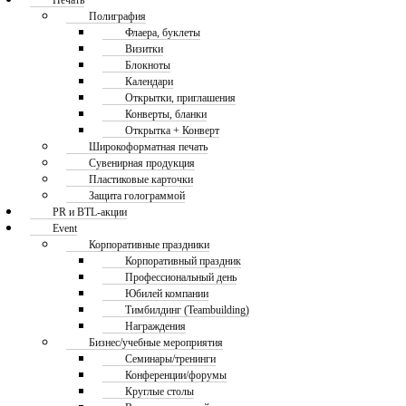
Печать
Полиграфия
Флаера, буклеты
Визитки
Блокноты
Календари
Открытки, приглашения
Конверты, бланки
Открытка + Конверт
Широкоформатная печать
Сувенирная продукция
Пластиковые карточки
Защита голограммой
PR и BTL-акции
Event
Корпоративные праздники
Корпоративный праздник
Профессиональный день
Юбилей компании
Тимбилдинг (Teambuilding)
Награждения
Бизнес/учебные мероприятия
Семинары/тренинги
Конференции/форумы
Круглые столы