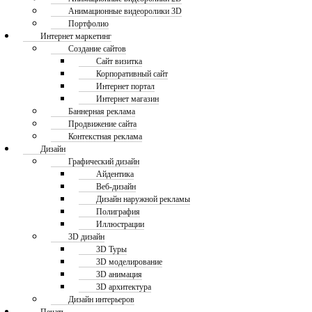
Анимационные видеоролики 3D
Портфолио
Интернет маркетинг
Создание сайтов
Сайт визитка
Корпоративный сайт
Интернет портал
Интернет магазин
Баннерная реклама
Продвижение сайта
Контекстная реклама
Дизайн
Графический дизайн
Айдентика
Веб-дизайн
Дизайн наружной рекламы
Полиграфия
Иллюстрации
3D дизайн
3D Туры
3D моделирование
3D анимация
3D архитектура
Дизайн интерьеров