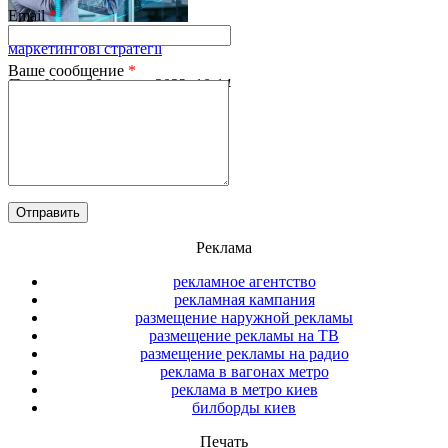
Email
*
Віртуальна реальність та
маркетингові стратегії
Ваше сообщение
*
Понеділок, 26 червня 2023, 10:14
Віртуальна реальність більше не
є науковою фантастикою – вона
вже тут і швидко набирає
обертів.
Читать полностью
Реклама
рекламное агентство
рекламная кампания
размещение наружной рекламы
размещение рекламы на ТВ
размещение рекламы на радио
реклама в вагонах метро
реклама в метро киев
билборды киев
Печать