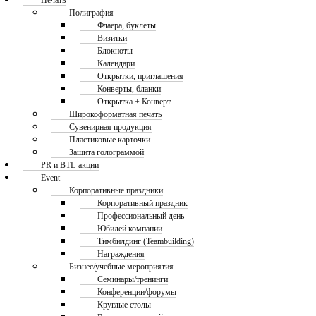
Печать
Полиграфия
Флаера, буклеты
Визитки
Блокноты
Календари
Открытки, приглашения
Конверты, бланки
Открытка + Конверт
Широкоформатная печать
Сувенирная продукция
Пластиковые карточки
Защита голограммой
PR и BTL-акции
Event
Корпоративные праздники
Корпоративный праздник
Профессиональный день
Юбилей компании
Тимбилдинг (Teambuilding)
Награждения
Бизнес/учебные мероприятия
Семинары/тренинги
Конференции/форумы
Круглые столы