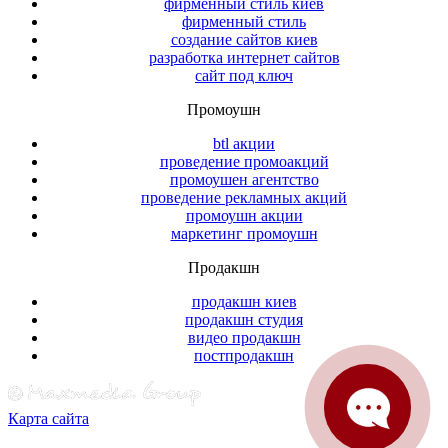
фирменный стиль киев
фирменный стиль
создание сайтов киев
разработка интернет сайтов
сайт под ключ
Промоушн
btl акции
проведение промоакций
промоушен агентство
проведение рекламных акций
промоушн акции
маркетинг промоушн
Продакшн
продакшн киев
продакшн студия
видео продакшн
постпродакшн
Карта сайта