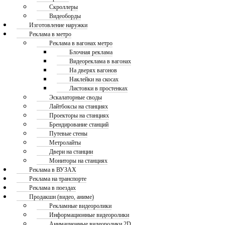
Скроллеры
Видеоборды
Изготовление наружки
Реклама в метро
Реклама в вагонах метро
Блочная реклама
Видеореклама в вагонах
На дверях вагонов
Наклейки на скосах
Листовки в простенках
Эскалаторные своды
Лайтбоксы на станциях
Проекторы на станциях
Брендирование станций
Путевые стены
Метролайты
Двери на станции
Мониторы на станциях
Реклама в ВУЗАХ
Реклама на транспорте
Реклама в поездах
Продакшн (видео, аниме)
Рекламные видеоролики
Информационные видеоролики
Анимационные видеоролики 2D