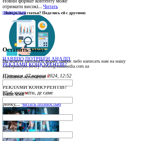
Новий формат контенту може
отримати високі...
Читать
полностью
Интересная статья? Поделись ей с другими:
Оставить заказ
НАВІЩО ПОТРІБЕН АНАЛІЗ
Вы можете заполнить форму заявки либо написать нам на нашу
РЕКЛАМИ КОНКУРЕНТІВ?
электронную почту: office@maxmedia.com.ua
П'ятниця, 07 червня 2024, 12:52
Название компании
*
НАВІЩО ПОТРІБЕН АНАЛІЗ
РЕКЛАМИ КОНКУРЕНТІВ?
Щоб зрозуміти, де саме
Ваше имя
*
знаходиться ваше місце на
ринку,...
Читать полностью
Должность
*
Телефон
*